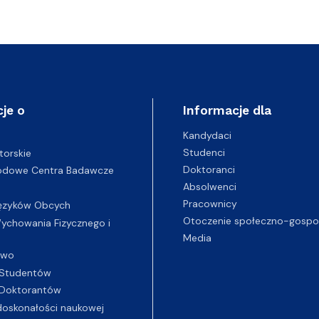
je o
Informacje dla
Kandydaci
Studenci
torskie
Doktoranci
odowe Centra Badawcze
Absolwenci
Pracownicy
ęzyków Obcych
Otoczenie społeczno-gospo
chowania Fizycznego i
Media
two
Studentów
Doktorantów
oskonałości naukowej