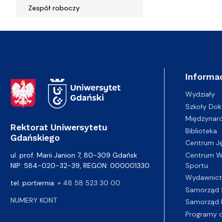
Zespół roboczy
Informac
Adres Rektoratu
Wydziały
Szkoły Dok
Międzynar
Rektorat Uniwersytetu
Biblioteka
Gdańskiego
Centrum J
Centrum Wy
ul. prof. Marii Janion 7, 80-309 Gdańsk
Sportu
NIP: 584-020-32-39, REGON: 000001330
Wydawnic
tel. portiernia:
+ 48 58 523 30 00
Samorząd 
NUMERY KONT
Samorząd 
Programy d