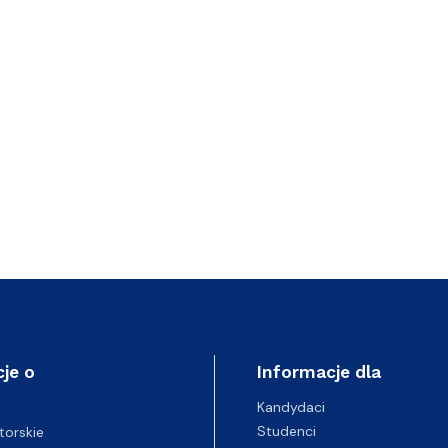
je o
Informacje dla
Kandydaci
Studenci
torskie