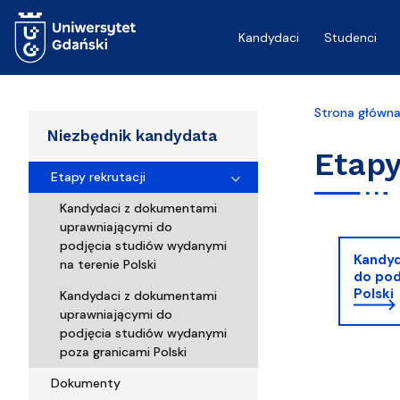
Przejdź do treści
Kandydaci
Studenci
Strona główn
Niezbędnik kandydata
Etapy
Etapy rekrutacji
Kandydaci z dokumentami
uprawniającymi do
podjęcia studiów wydanymi
Kandyd
na terenie Polski
do pod
Polski
Kandydaci z dokumentami
uprawniającymi do
podjęcia studiów wydanymi
poza granicami Polski
Dokumenty