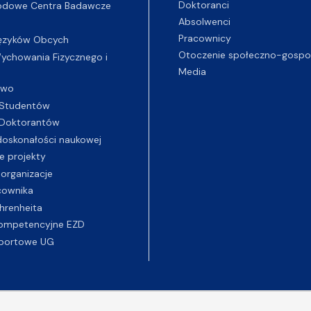
Doktoranci
odowe Centra Badawcze
Absolwenci
Pracownicy
ęzyków Obcych
Otoczenie społeczno-gospo
chowania Fizycznego i
Media
two
Studentów
Doktorantów
oskonałości naukowej
e projekty
 organizacje
cownika
hrenheita
ompetencyjne EZD
portowe UG