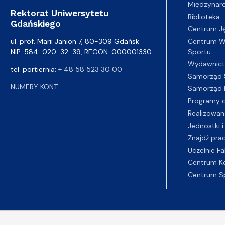
Międzynar
Rektorat Uniwersytetu
Biblioteka
Gdańskiego
Centrum J
Centrum Wy
ul. prof. Marii Janion 7, 80-309 Gdańsk
Sportu
NIP: 584-020-32-39, REGON: 000001330
Wydawnic
tel. portiernia:
+ 48 58 523 30 00
Samorząd 
NUMERY KONT
Samorząd 
Programy d
Realizowan
Jednostki i
Znajdź pra
Uczelnie Fa
Centrum K
Centrum S