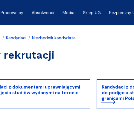
Pracownicy
Absolwenci
Media
Sklep UG
Bezpieczny 
a
Kandydaci
Niezbędnik kandydata
 rekrutacji
aci z dokumentami uprawniającymi
Kandydaci z 
jęcia studiów wydanymi na terenie
do podjęcia s
granicami Pols