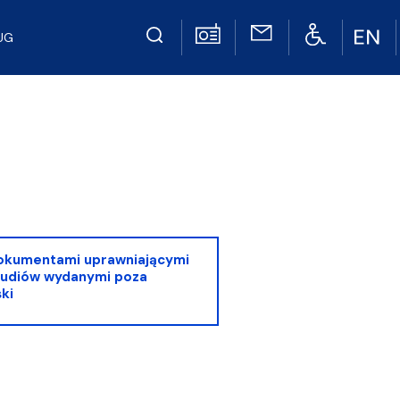
UG
dokumentami uprawniającymi
tudiów wydanymi poza
ki