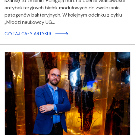
szansę to zmienić. Polegają m.in. na ocenie właściwości
antybakteryjnych białek modułowych do zwalczania
patogenów bakteryjnych. W kolejnym odcinku z cyklu
„Młodzi naukowcy UG…
CZYTAJ CAŁY ARTYKUŁ