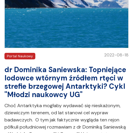
2022-08-18
Portal Naukowy
dr Dominika Saniewska: Topniejące
lodowce wtórnym źródłem rtęci w
strefie brzegowej Antarktyki? Cykl
"Młodzi naukowcy UG"
Choć Antarktyka mogłaby wydawać się nieskażonym,
dziewiczym terenem, od lat stanowi cel wypraw
badawczych. O tym jak faktycznie wygląda ten rejon
półkuli południowej rozmawiam z dr Dominiką Saniewską