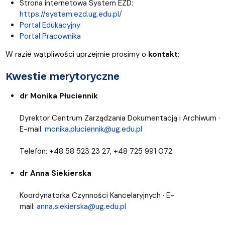
Strona internetowa System EZD:
https://system.ezd.ug.edu.pl/
Portal Edukacyjny
Portal Pracownika
W razie wątpliwości uprzejmie prosimy o
kontakt
:
Kwestie merytoryczne
dr Monika Płuciennik
Dyrektor Centrum Zarządzania Dokumentacją i Archiwum ·
E-mail:
monika.pluciennik@ug.edu.pl
Telefon: +48 58 523 23 27, +48 725 991 072
dr Anna Siekierska
Koordynatorka Czynności Kancelaryjnych · E-
mail:
anna.siekierska@ug.edu.pl