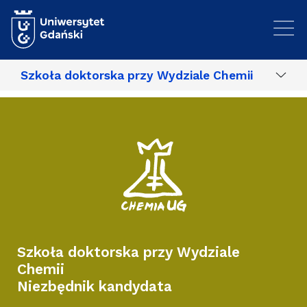
Przejdź do treści
Szkoła doktorska przy Wydziale Chemii
Szkoła doktorska przy Wydziale
Chemii
Niezbędnik kandydata