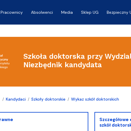
Pracownicy
Absolwenci
Media
Sklep UG
Bezpieczny 
Szkoła doktorska przy Wydzia
Niezbędnik kandydata
a
Kandydaci
Szkoły doktorskie
Wykaz szkół doktorskich
prawne
Szczegółowe e
szkół doktors