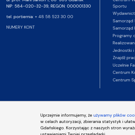
Sportu
NIP: 584-020-32-39, REGON: 000001330
Wydawnic
tel. portiernia:
+ 48 58 523 30 00
Samorząd 
NUMERY KONT
Samorząd 
Programy d
Realizowan
Jednostki i
Znajdź pra
Uczelnie Fa
Centrum K
Centrum S
Uprzejmie informujemy, że
używamy plików cook
w celach autoryzacji, zbierania statystyk i ułat
Gdańskiego. Korzystając z naszych stron wyraża
ustawieniami Twojej przeglądarki.