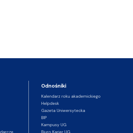
Odnośniki
Kalendarz roku akademickiego
Helpdesk
Gazeta Uniwersytecka
BIP
Kampusy UG
darcze
Biuro Karier UG