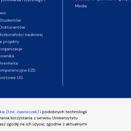
Media
two
Studentów
Doktorantów
oskonałości naukowej
e projekty
 organizacje
cownika
hrenheita
ompetencyjne EZD
portowe UG
ie (tzw. ciasteczek)
i podobnych technologii
wienia korzystania z serwisu Uniwersytetu
sz zgodę na ich użycie, zgodnie z aktualnymi