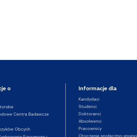
je o
Informacje dla
Kandydaci
Studenci
torskie
Doktoranci
odowe Centra Badawcze
Absolwenci
Pracownicy
ęzyków Obcych
Otoczenie społeczno-gospo
chowania Fizycznego i