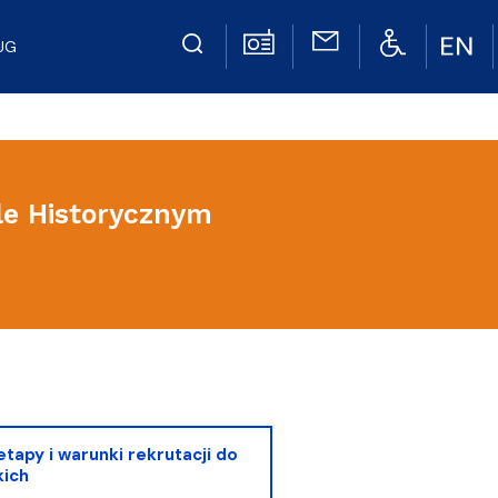
UG
le Historycznym
tapy i warunki rekrutacji do
kich