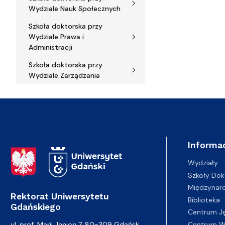
Wydziale Nauk Społecznych
Szkoła doktorska przy
Wydziale Prawa i
Administracji
Szkoła doktorska przy
Wydziale Zarządzania
Informac
Adres Rektoratu
Wydziały
Szkoły Dok
Międzynar
Rektorat Uniwersytetu
Biblioteka
Gdańskiego
Centrum J
Centrum Wy
ul. prof. Marii Janion 7, 80-309 Gdańsk