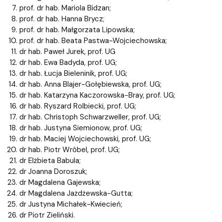
prof. dr hab. Mariola Bidzan;
prof. dr hab. Hanna Brycz;
prof. dr hab. Małgorzata Lipowska;
prof. dr hab. Beata Pastwa-Wojciechowska;
dr hab. Paweł Jurek, prof. UG
dr hab. Ewa Badyda, prof. UG;
dr hab. Łucja Bieleninik, prof. UG;
dr hab. Anna Blajer-Gołębiewska, prof. UG;
dr hab. Katarzyna Kaczorowska-Bray, prof. UG;
dr hab. Ryszard Rolbiecki, prof. UG;
dr hab. Christoph Schwarzweller, prof. UG;
dr hab. Justyna Siemionow, prof. UG;
dr hab. Maciej Wojciechowski, prof. UG;
dr hab. Piotr Wróbel, prof. UG;
dr Elżbieta Babula;
dr Joanna Doroszuk;
dr Magdalena Gajewska;
dr Magdalena Jażdżewska-Gutta;
dr Justyna Michałek-Kwiecień;
dr Piotr Zieliński.