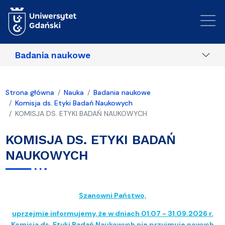
Przejdź do treści
Badania naukowe
Strona główna
Nauka
Badania naukowe
Komisja ds. Etyki Badań Naukowych
KOMISJA DS. ETYKI BADAŃ NAUKOWYCH
KOMISJA DS. ETYKI BADAŃ
NAUKOWYCH
Szanowni Państwo,
uprzejmie informujemy, że w dniach 01.07 - 31.09.2026 r.
Komisja ds. Etyki Badań Naukowych nie przyjmuje nowych