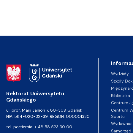
Informac
Adres Rektoratu
Wydziały
Szkoły Dok
Międzynar
Rektorat Uniwersytetu
Biblioteka
Gdańskiego
Centrum J
Centrum Wy
ul. prof. Marii Janion 7, 80-309 Gdańsk
Sportu
NIP: 584-020-32-39, REGON: 000001330
Wydawnic
tel. portiernia:
+ 48 58 523 30 00
Samorząd 