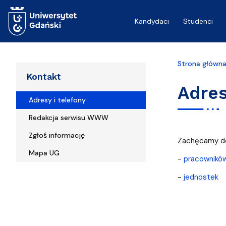
Przejdź do treści
Kandydaci
Studenci
Strona główn
Kontakt
Adres
Adresy i telefony
Redakcja serwisu WWW
Zgłoś informację
Zachęcamy do
Mapa UG
-
pracownikó
-
jednostek