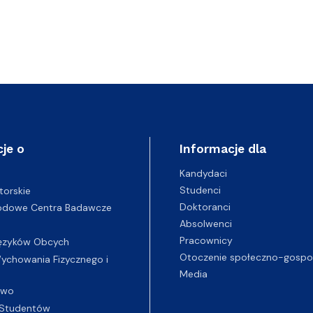
je o
Informacje dla
Kandydaci
Studenci
torskie
Doktoranci
odowe Centra Badawcze
Absolwenci
Pracownicy
ęzyków Obcych
Otoczenie społeczno-gospo
chowania Fizycznego i
Media
two
Studentów