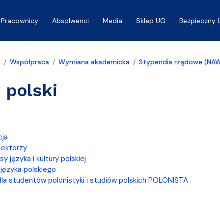
Pracownicy
Absolwenci
Media
Sklep UG
Bezpieczny 
a
Współpraca
Wymiana akademicka
Stypendia rządowe (NA
 polski
cja
Lektorzy
sy języka i kultury polskiej
języka polskiego
la studentów polonistyki i studiów polskich POLONISTA