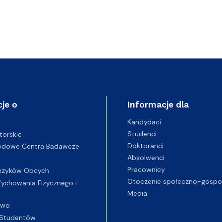
je o
Informacje dla
Kandydaci
Studenci
torskie
Doktoranci
odowe Centra Badawcze
Absolwenci
Pracownicy
ęzyków Obcych
Otoczenie społeczno-gospo
chowania Fizycznego i
Media
two
Studentów