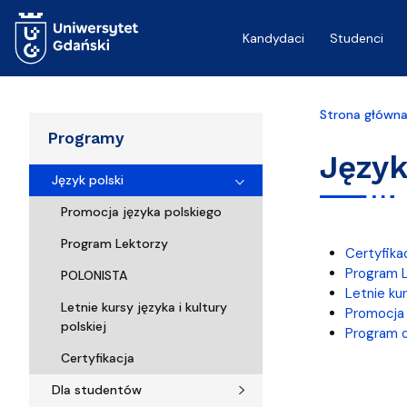
Przejdź do treści
Kandydaci
Studenci
Strona główn
Programy
Język
Język polski
Promocja języka polskiego
Program Lektorzy
Certyfika
Program 
POLONISTA
Letnie kur
Letnie kursy języka i kultury
Promocja 
polskiej
Program d
Certyfikacja
Dla studentów