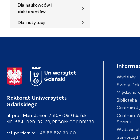
Dla naukowców i
doktorantów
Dla instytucji
Informac
Adres Rektoratu
Wydziały
Szkoły Dok
Międzynar
Rektorat Uniwersytetu
Biblioteka
Gdańskiego
Centrum J
Centrum Wy
ul. prof. Marii Janion 7, 80-309 Gdańsk
Sportu
NIP: 584-020-32-39, REGON: 000001330
Wydawnic
tel. portiernia:
+ 48 58 523 30 00
Samorząd 