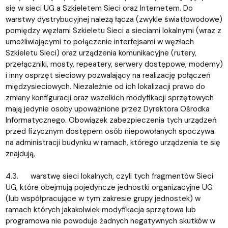
się w sieci UG a Szkieletem Sieci oraz Internetem. Do
warstwy dystrybucyjnej należą łącza (zwykle światłowodowe)
pomiędzy węzłami Szkieletu Sieci a sieciami lokalnymi (wraz z
umożliwiającymi to połączenie interfejsami w węzłach
Szkieletu Sieci) oraz urządzenia komunikacyjne (rutery,
przełączniki, mosty, repeatery, serwery dostępowe, modemy)
i inny osprzęt sieciowy pozwalający na realizację połączeń
międzysieciowych. Niezależnie od ich lokalizacji prawo do
zmiany konfiguracji oraz wszelkich modyfikacji sprzętowych
mają jedynie osoby upoważnione przez Dyrektora Ośrodka
Informatycznego. Obowiązek zabezpieczenia tych urządzeń
przed fizycznym dostępem osób niepowołanych spoczywa
na administracji budynku w ramach, którego urządzenia te się
znajdują,
4.3. warstwę sieci lokalnych, czyli tych fragmentów Sieci
UG, które obejmują pojedyncze jednostki organizacyjne UG
(lub współpracujące w tym zakresie grupy jednostek) w
ramach których jakakolwiek modyfikacja sprzętowa lub
programowa nie powoduje żadnych negatywnych skutków w