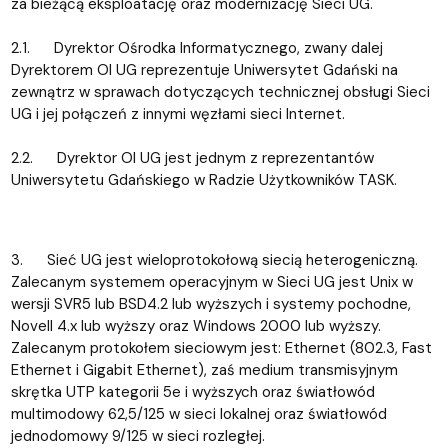
za bieżącą eksploatację oraz modernizację Sieci UG.
2.1. Dyrektor Ośrodka Informatycznego, zwany dalej
Dyrektorem OI UG reprezentuje Uniwersytet Gdański na
zewnątrz w sprawach dotyczących technicznej obsługi Sieci
UG i jej połączeń z innymi węzłami sieci Internet.
2.2. Dyrektor OI UG jest jednym z reprezentantów
Uniwersytetu Gdańskiego w Radzie Użytkowników TASK.
3. Sieć UG jest wieloprotokołową siecią heterogeniczną.
Zalecanym systemem operacyjnym w Sieci UG jest Unix w
wersji SVR5 lub BSD4.2 lub wyższych i systemy pochodne,
Novell 4.x lub wyższy oraz Windows 2000 lub wyższy.
Zalecanym protokołem sieciowym jest: Ethernet (802.3, Fast
Ethernet i Gigabit Ethernet), zaś medium transmisyjnym
skrętka UTP kategorii 5e i wyższych oraz światłowód
multimodowy 62,5/125 w sieci lokalnej oraz światłowód
jednodomowy 9/125 w sieci rozległej.