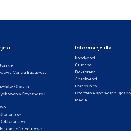
je o
Informacje dla
Kandydaci
Studenci
torskie
Doktoranci
odowe Centra Badawcze
Absolwenci
Pracownicy
ęzyków Obcych
Otoczenie społeczno-gospo
chowania Fizycznego i
Media
two
Studentów
Doktorantów
oskonałości naukowej