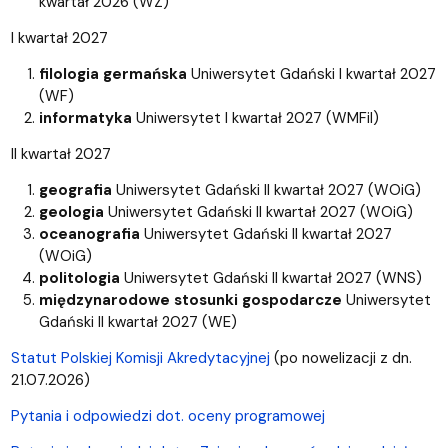
kwartał 2026 (WZ)
I kwartał 2027
filologia germańska
Uniwersytet Gdański I kwartał 2027
(WF)
informatyka
Uniwersytet I kwartał 2027 (WMFiI)
II kwartał 2027
geografia
Uniwersytet Gdański II kwartał 2027 (WOiG)
geologia
Uniwersytet Gdański II kwartał 2027 (WOiG)
oceanografia
Uniwersytet Gdański II kwartał 2027
(WOiG)
politologia
Uniwersytet Gdański II kwartał 2027 (WNS)
międzynarodowe stosunki gospodarcze
Uniwersytet
Gdański II kwartał 2027 (WE)
Statut Polskiej Komisji Akredytacyjnej
(po nowelizacji z dn.
21.07.2026)
Pytania i odpowiedzi dot. oceny programowej