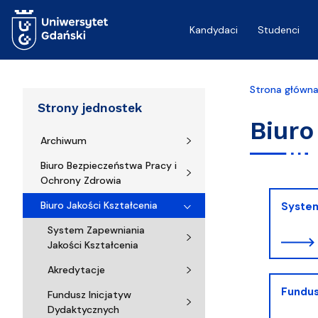
Przejdź do treści
Kandydaci
Studenci
Strona główn
Strony jednostek
Biuro
Archiwum
Biuro Bezpieczeństwa Pracy i
Ochrony Zdrowia
Biuro Jakości Kształcenia
System
System Zapewniania
Jakości Kształcenia
Akredytacje
Fundus
Fundusz Inicjatyw
Dydaktycznych