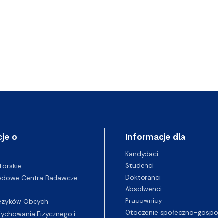
je o
Informacje dla
Kandydaci
Studenci
torskie
Doktoranci
odowe Centra Badawcze
Absolwenci
Pracownicy
ęzyków Obcych
Otoczenie społeczno-gospo
chowania Fizycznego i