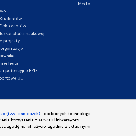
Media
two
Studentów
Doktorantów
oskonałości naukowej
e projekty
 organizacje
cownika
hrenheita
ompetencyjne EZD
portowe UG
ie (tzw. ciasteczek)
i podobnych technologii
wienia korzystania z serwisu Uniwersytetu
sz zgodę na ich użycie, zgodnie z aktualnymi