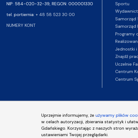
Sportu
NIP: 584-020-32-39, REGON: 000001330
Wydawnic
tel. portiernia:
+ 48 58 523 30 00
Samorząd 
NUMERY KONT
Samorząd 
Programy d
Realizowan
Jednostki i
Znajdź pra
Uczelnie Fa
Centrum K
Centrum S
Uprzejmie informujemy, że
używamy plików cook
w celach autoryzacji, zbierania statystyk i ułat
Gdańskiego. Korzystając z naszych stron wyraża
ustawieniami Twojej przeglądarki.