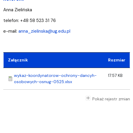
Anna Zielińska
telefon: +48 58 523 31 76
e-mail:
anna_zielinska@ug.edu.pl
Załącznik
Rozmiar
wykaz-koordynatorow-ochrony-dancyh-
17.57 KB
osobowych-osnug-0525.xlsx
Pokaż rejestr zmian