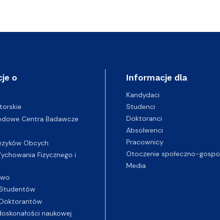
je o
Informacje dla
Kandydaci
Studenci
torskie
Doktoranci
odowe Centra Badawcze
Absolwenci
Pracownicy
ęzyków Obcych
Otoczenie społeczno-gospo
chowania Fizycznego i
Media
two
Studentów
Doktorantów
oskonałości naukowej