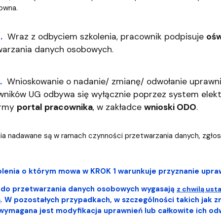
owna.
.
Wraz z odbyciem szkolenia, pracownik podpisuje
ośw
warzania danych osobowych.
.
Wnioskowanie o nadanie/ zmianę/ odwołanie uprawn
wników UG odbywa się wyłącznie poprzez system elek
ormy
portal pracownika
, w zakładce
wnioski ODO
.
ia nadawane są w ramach czynności przetwarzania danych, zgło
olenia o którym mowa w KROK 1 warunkuje przyznanie upra
 do przetwarzania danych osobowych wygasają
z chwilą ust
. W pozostałych przypadkach, w szczególności takich jak z
a
ymagana jest modyfikacja uprawnień lub całkowite ich od