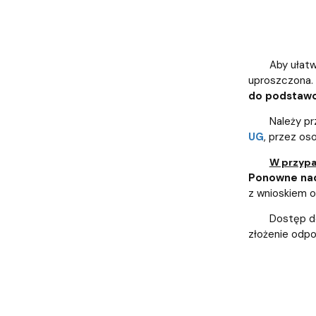
Aby ułat
uproszczona.
do podstawow
Należy pr
UG
, przez os
W przypa
Ponowne nad
z wnioskiem o
Dostęp do
złożenie odp