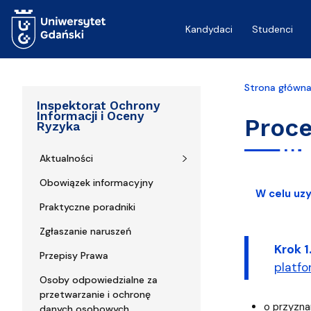
Przejdź do treści
Kandydaci
Studenci
Strona główn
Inspektorat Ochrony
Informacji i Oceny
Proc
Ryzyka
Aktualności
Obowiązek informacyjny
W celu uz
Praktyczne poradniki
Zgłaszanie naruszeń
Krok 1
Przepisy Prawa
platfo
Osoby odpowiedzialne za
przetwarzanie i ochronę
o przyzna
danych osobowych