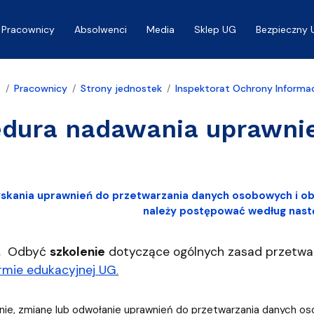
Pracownicy
Absolwenci
Media
Sklep UG
Bezpieczny 
a
Pracownicy
Strony jednostek
Inspektorat Ochrony Informac
edura nadawania uprawni
yskania uprawnień do przetwarzania danych osobowych i ob
należy postępować według nast
.
Odbyć
szkolenie
dotyczące ogólnych zasad przetwa
rmie edukacyjnej UG
.
nie, zmianę lub odwołanie uprawnień do przetwarzania danych o