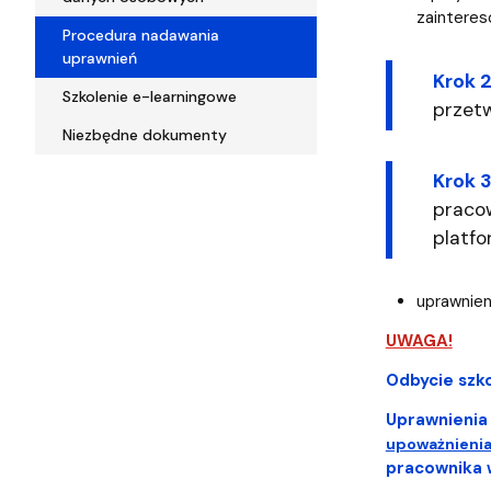
zainteres
Procedura nadawania
uprawnień
Krok 2
Szkolenie e-learningowe
przet
Niezbędne dokumenty
Krok 3
praco
platf
uprawnien
UWAGA!
Odbycie szk
Uprawnienia
upoważnieni
pracownika w