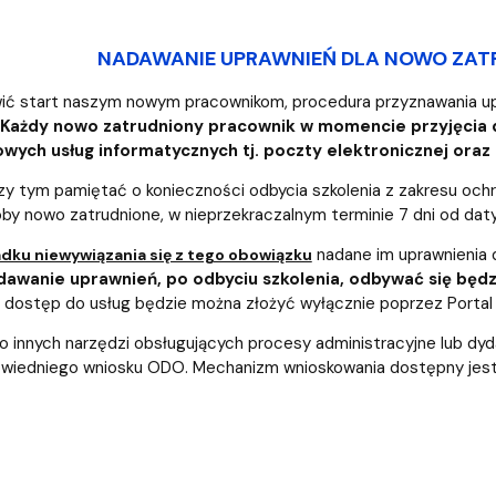
NADAWANIE UPRAWNIEŃ DLA NOWO ZA
wić start naszym nowym pracownikom, procedura przyznawania u
Każdy nowo zatrudniony pracownik w momencie przyjęcia 
ych usług informatycznych tj. poczty elektronicznej oraz
zy tym pamiętać o konieczności odbycia szkolenia z zakresu oc
oby nowo zatrudnione, w nieprzekraczalnym terminie 7 dni od daty
nadane im uprawnienia 
dku niewywiązania się z tego obowiązku
awanie uprawnień, po odbyciu szkolenia, odbywać się będ
 dostęp do usług będzie można złożyć wyłącznie poprzez Portal
 innych narzędzi obsługujących procesy administracyjne lub dyd
owiedniego wniosku ODO. Mechanizm wnioskowania dostępny jest 