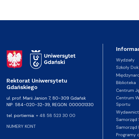
Informac
Adres Rektoratu
Wydziały
Szkoły Dok
Międzynar
Rektorat Uniwersytetu
Biblioteka
Gdańskiego
Centrum J
Centrum Wy
ul. prof. Marii Janion 7, 80-309 Gdańsk
Sportu
NIP: 584-020-32-39, REGON: 000001330
Wydawnic
tel. portiernia:
+ 48 58 523 30 00
Samorząd 
NUMERY KONT
Samorząd 
Programy d