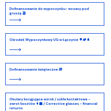
Dofinansowanie do wypoczynku- wczasy pod
gruszą 🏖️
Ośrodek Wypoczynkowy UG w Łączynie 🌳🏕️🌲
Dofinansowanie świąteczne 🎁
Okulary korygujące wzrok / szkła kontaktowe -
zwrot kosztów 👩‍🏫 / Corrective glasses - financial
returns