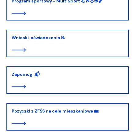
Program sportowy - MultiSport 💪🎾🥇🎯🏀
Wnioski, oświadczenia 📝
Zapomogi 📬
Pożyczki z ZFŚS na cele mieszkaniowe 🏡