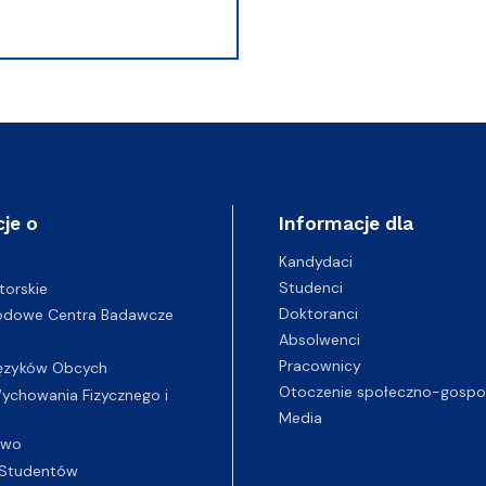
je o
Informacje dla
Kandydaci
Studenci
torskie
Doktoranci
odowe Centra Badawcze
Absolwenci
Pracownicy
ęzyków Obcych
Otoczenie społeczno-gospo
chowania Fizycznego i
Media
two
Studentów