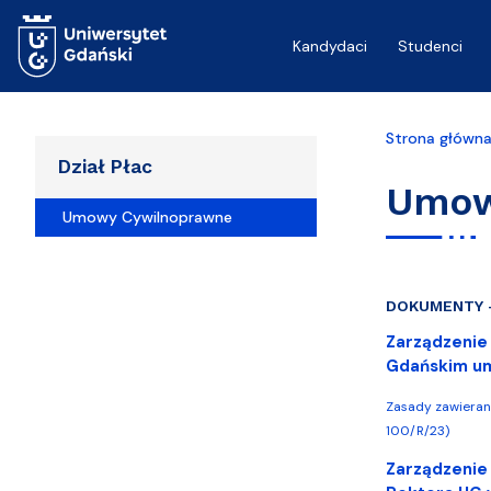
Przejdź do treści
Kandydaci
Studenci
Strona główn
Dział Płac
Umow
Umowy Cywilnoprawne
DOKUMENTY 
Zarządzenie 
Gdańskim um
Zasady zawieran
100/R/23)
Zarządzenie