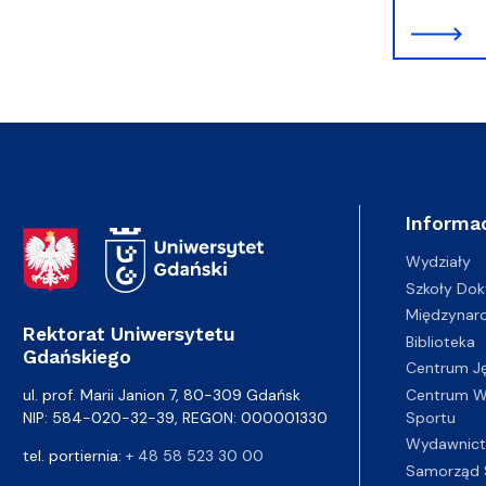
Informac
Adres Rektoratu
Wydziały
Szkoły Dok
Międzynar
Rektorat Uniwersytetu
Biblioteka
Gdańskiego
Centrum J
Centrum Wy
ul. prof. Marii Janion 7, 80-309 Gdańsk
Sportu
NIP: 584-020-32-39, REGON: 000001330
Wydawnic
tel. portiernia:
+ 48 58 523 30 00
Samorząd 