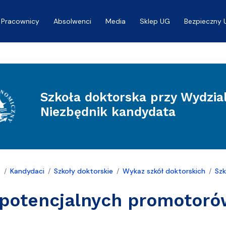
Pracownicy
Absolwenci
Media
Sklep UG
Bezpieczny 
Szkoła doktorska przy Wydzi
Niezbędnik kandydata
a
Kandydaci
Szkoły doktorskie
Wykaz szkół doktorskich
Szk
 potencjalnych promotor