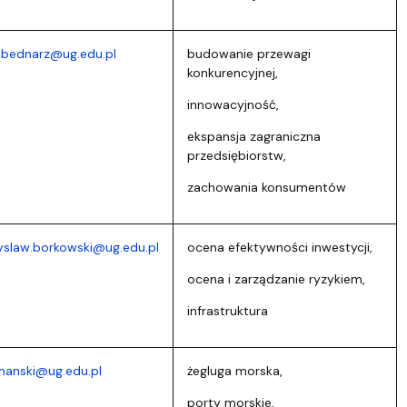
.bednarz@ug.edu.pl
budowanie przewagi
konkurencyjnej,
innowacyjność,
ekspansja zagraniczna
przedsiębiorstw,
zachowania konsumentów
slaw.borkowski@ug.edu.pl
ocena efektywności inwestycji,
ocena i zarządzanie ryzykiem,
infrastruktura
manski@ug.edu.pl
żegluga morska,
porty morskie,