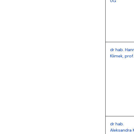
UG
dr hab. Han
Klimek, prof
dr hab.
Aleksandra K