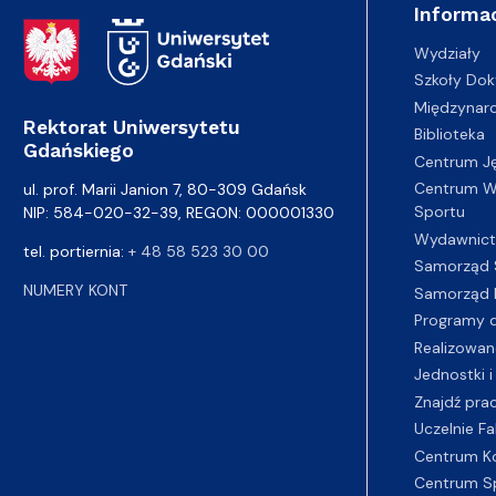
Informac
Adres Rektoratu
Wydziały
Szkoły Dok
Międzynar
Rektorat Uniwersytetu
Biblioteka
Gdańskiego
Centrum J
Centrum Wy
ul. prof. Marii Janion 7, 80-309 Gdańsk
Sportu
NIP: 584-020-32-39, REGON: 000001330
Wydawnic
tel. portiernia:
+ 48 58 523 30 00
Samorząd 
NUMERY KONT
Samorząd 
Programy d
Realizowan
Jednostki i
Znajdź pra
Uczelnie Fa
Centrum K
Centrum S