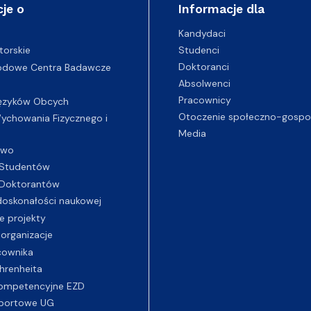
je o
Informacje dla
Kandydaci
Studenci
torskie
Doktoranci
odowe Centra Badawcze
Absolwenci
Pracownicy
ęzyków Obcych
Otoczenie społeczno-gospo
chowania Fizycznego i
Media
two
Studentów
Doktorantów
oskonałości naukowej
e projekty
 organizacje
cownika
hrenheita
ompetencyjne EZD
portowe UG