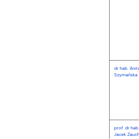
dr hab. Anit
Szymańska
prof. dr hab
Jacek Zauc