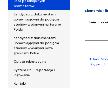
Baza potencjalnych
promotorów
Ekonomia i f
Kandydaci z dokumentami
uprawniającymi do podjęcia
Imię i nazw
studiów wydanymi na terenie
Polski
Kandydaci z dokumentami
uprawniającymi do podjęcia
studiów wydanymi poza
granicami Polski
dr hab. Mon
Opłata rekrutacyjna
Bąk, prof. U
System IRK – rejestracja i
logowanie
Kontakt