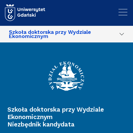
Przejdź do treści
Szkoła doktorska przy Wydziale
Ekonomicznym
Szkoła doktorska przy Wydziale
Ekonomicznym
Niezbędnik kandydata