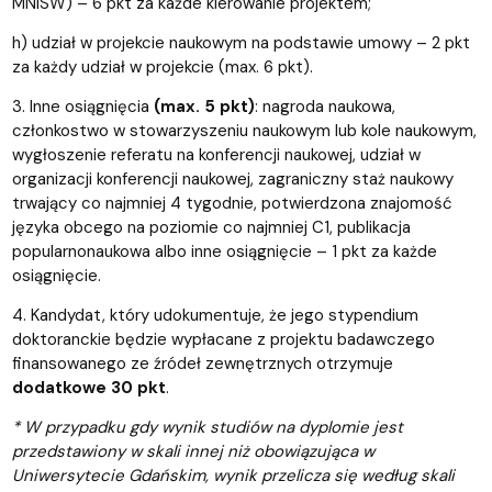
MNiSW) – 6 pkt za każde kierowanie projektem;
h) udział w projekcie naukowym na podstawie umowy – 2 pkt
za każdy udział w projekcie (max. 6 pkt).
3. Inne osiągnięcia
(max. 5 pkt)
: nagroda naukowa,
członkostwo w stowarzyszeniu naukowym lub kole naukowym,
wygłoszenie referatu na konferencji naukowej, udział w
organizacji konferencji naukowej, zagraniczny staż naukowy
trwający co najmniej 4 tygodnie, potwierdzona znajomość
języka obcego na poziomie co najmniej C1, publikacja
popularnonaukowa albo inne osiągnięcie – 1 pkt za każde
osiągnięcie.
4. Kandydat, który udokumentuje, że jego stypendium
doktoranckie będzie wypłacane z projektu badawczego
finansowanego ze źródeł zewnętrznych otrzymuje
dodatkowe 30 pkt
.
* W przypadku gdy wynik studiów na dyplomie jest
przedstawiony w skali innej niż obowiązująca w
Uniwersytecie Gdańskim, wynik przelicza się według skali