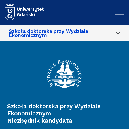
Przejdź do treści
Szkoła doktorska przy Wydziale
Ekonomicznym
Szkoła doktorska przy Wydziale
Ekonomicznym
Niezbędnik kandydata