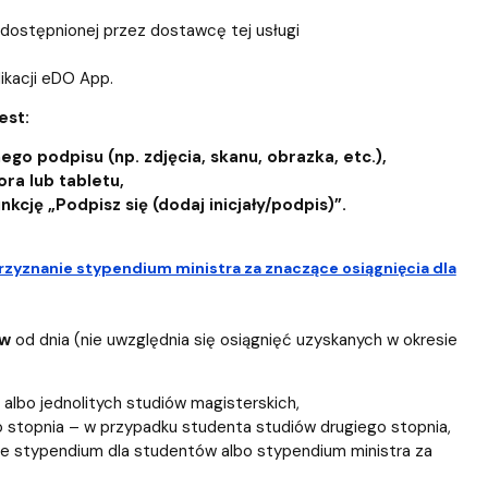
udostępnionej przez dostawcę tej usługi
ikacji eDO App.
est:
o podpisu (np. zdjęcia, skanu, obrazka, etc.),
ra lub tabletu,
ję „Podpisz się (dodaj inicjały/podpis)”.
rzyznanie stypendium ministra za znaczące osiągnięcia dla
ów
od dnia (nie uwzględnia się osiągnięć uzyskanych w okresie
lbo jednolitych studiów magisterskich,
 stopnia – w przypadku studenta studiów drugiego stopnia,
ie stypendium dla studentów albo stypendium ministra za