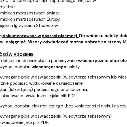
010 r. o sporcie, co najmniej trzeciego miejsca w:
rsjadzie,
mickich mistrzostwach świata,
mickich mistrzostwach Europy,
ejskich Igrzyskach Studentów.
Do wniosku należy doł
są dokumentowane w postaci pisemnej.
w. osiągnięć. Wzory oświadczeń można pobrać ze strony
Mi
Ć OŚWIADCZENIE
 dołączane do wniosku są podpisywane
własnoręcznie albo ele
wyboru podpisu
własnoręcznego
należy:
wymagane pola w oświadczeniu (w edytorze tekstowym lub włas
znie podpisać wydrukowane oświadczenie,
kan (lub zdjęcie) podpisanego oświadczenia,
eskanowane oświadczenie jako plik PDF.
yboru podpisu elektronicznego (bez konieczności druku) należy
 wymagane pola w oświadczeniu (w edytorze tekstowym),
świadczenie jako plik PDF,