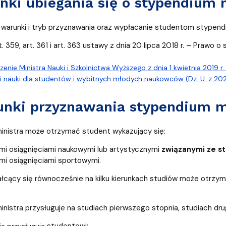
unki ubiegania się o stypendium 
arunki i tryb przyznawania oraz wypłacanie studentom stypendió
rt. 359, art. 361 i art. 363 ustawy z dnia 20 lipca 2018 r. – Prawo o
enie Ministra Nauki i Szkolnictwa Wyższego z dnia 1 kwietnia 2019 
i nauki dla studentów i wybitnych młodych naukowców (Dz. U. z 2022
runki przyznawania stypendium m
inistra może otrzymać student wykazujący się:
i osiągnięciami naukowymi lub artystycznymi
związanymi ze st
i osiągnięciami sportowymi.
łcący się równocześnie na kilku kierunkach studiów może otrzy
nistra przysługuje na studiach pierwszego stopnia, studiach drug