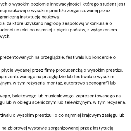
ch o wysokim poziomie innowacyjności, którego student jest
ncji naukowej o wysokim prestiżu zorganizowanej przez
agraniczną instytucję naukową;
cia, za które uzyskano nagrodę zespołową w konkursie o
denci uczelni co najmniej z pięciu państw, z wyłączeniem
wych.
rezentowanych na przeglądzie, festiwalu lub koncercie o
płycie wydanej przez firmę producencką o wysokim prestiżu,
aprezentowanego na przeglądzie lub festiwalu o wysokim
yjnym, w tym reżyseria, montaż, autorstwo scenografii lub
kowego, baletowego lub musicalowego, zaprezentowanego na
ęgu lub w obiegu scenicznym lub telewizyjnym, w tym reżyseria,
iwalu o wysokim prestiżu i o co najmniej krajowym zasięgu lub
na zbiorowej wystawie zorganizowanej przez instytucję