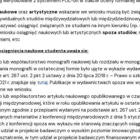
ą weryfikowane z systemem POL-on w trakcie oceny formalnej w
aukowe
oraz
artystyczne
wskazane we wniosku muszą być związa
ywidualnych studiów międzywydziałowych lub międzydziedzinowyc
kazywać osiągnięć związanych ze studiami na innym kierunku (np. s
niosku osiągnięć naukowych lub artystycznych
spoza studiów
,
iami, etc
osiągnięcia naukowe studenta uważa się:
 lub współautorstwo monografii naukowej lub rozdziału w monogr
ania monografii w ostatecznej formie było ujęte w wykazie wyd
 art. 267 ust. 2 pkt 2 ustawy z dnia 20 lipca 2018 r. – Prawo o s
021 r. znajduje się
tutaj.
Publikacje w wydawnictwach spoza ww. wy
ne we wniosku.
 lub współautorstwo artykułu naukowego opublikowanego w cza
ji międzynarodowej, które w roku opublikowania artykułu w ostate
nym zgodnie z przepisami wydanymi na podstawie art. 267 ust. 2
nych materiałów z konferencji międzynarodowych z dnia 5 styczn
ch z konferencji spoza ww. wykazu nie stanowią znaczących osią
udział w projekcie badawczym o wysokim poziomie innowacyjności
ształcenie, w tym udział w projekcie badawczym finansowanym 