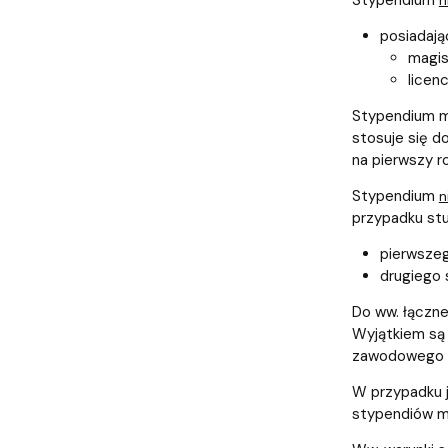
Stypendium
n
posiadaj
magis
licen
Stypendium mi
stosuje się d
na pierwszy r
Stypendium
n
przypadku stu
pierwszeg
drugiego 
Do ww. łączne
Wyjątkiem są 
zawodowego li
W przypadku j
stypendiów mi