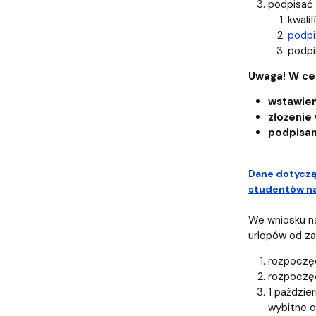
podpisać p
kwali
podp
podpi
Uwaga! W ce
wstawien
złożenie
podpisan
Dane dotycząc
studentów na
We wniosku n
urlopów od za
rozpoczęc
rozpoczęc
1 paździe
wybitne o