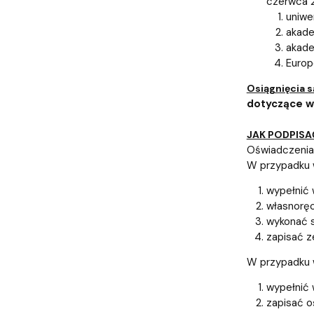
czerwca 2
uniwe
akade
akade
Europ
Osiągnięcia 
dotyczące w
JAK PODPISA
Oświadczenia
W przypadku 
wypełnić 
własnoręc
wykonać s
zapisać z
W przypadku w
wypełnić
zapisać o