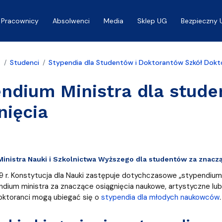
Pracownicy
Absolwenci
Media
Sklep UG
Bezpieczny 
a
Studenci
Stypendia dla Studentów i Doktorantów Szkół Dokt
ndium Ministra dla stude
nięcia
inistra Nauki i Szkolnictwa Wyższego dla studentów za znaczą
19 r. Konstytucja dla Nauki zastępuje dotychczasowe „stypendiu
ndium ministra za znaczące osiągnięcia naukowe, artystyczne lu
oktoranci mogą ubiegać się o
stypendia dla młodych naukowców
.