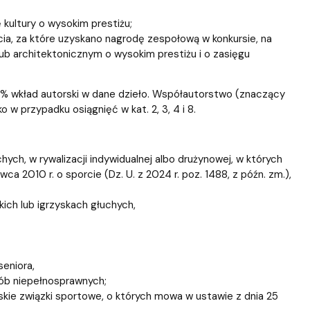
kultury o wysokim prestiżu;
cia, za które uzyskano nagrodę zespołową w konkursie, na
ub architektonicznym o wysokim prestiżu i o zasięgu
% wkład autorski w dane dzieło. Współautorstwo (znaczący
 w przypadku osiągnięć w kat. 2, 3, 4 i 8.
hych, w rywalizacji indywidualnej albo drużynowej, w których
a 2010 r. o sporcie (Dz. U. z 2024 r. poz. 1488, z późn. zm.),
kich lub igrzyskach głuchych,
eniora,
sób niepełnosprawnych;
olskie związki sportowe, o których mowa w ustawie z dnia 25