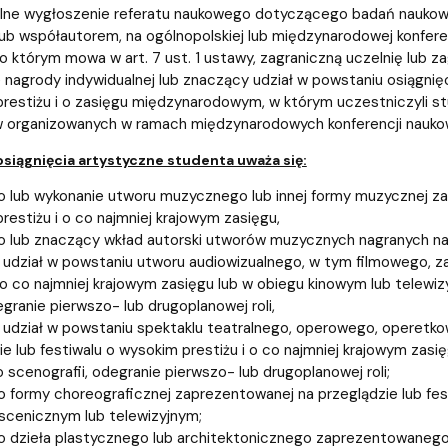
ne wygłoszenie referatu naukowego dotyczącego badań naukowy
ub współautorem, na ogólnopolskiej lub międzynarodowej konfere
o którym mowa w art. 7 ust. 1 ustawy, zagraniczną uczelnię lub z
 nagrody indywidualnej lub znaczący udział w powstaniu osiągnię
restiżu i o zasięgu międzynarodowym, w którym uczestniczyli stu
 organizowanych w ramach międzynarodowych konferencji nauko
siągnięcia artystyczne studenta uważa się:
 lub wykonanie utworu muzycznego lub innej formy muzycznej zap
restiżu i o co najmniej krajowym zasięgu,
 lub znaczący wkład autorski utworów muzycznych nagranych na 
udział w powstaniu utworu audiowizualnego, w tym filmowego, z
i o co najmniej krajowym zasięgu lub w obiegu kinowym lub telewiz
egranie pierwszo- lub drugoplanowej roli,
udział w powstaniu spektaklu teatralnego, operowego, operet
ie lub festiwalu o wysokim prestiżu i o co najmniej krajowym zasi
 scenografii, odegranie pierwszo- lub drugoplanowej roli;
 formy choreograficznej zaprezentowanej na przeglądzie lub fest
scenicznym lub telewizyjnym;
 dzieła plastycznego lub architektonicznego zaprezentowanego 