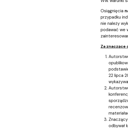
Ww. warunki s
Osiągnięcia
n
przypadku ind
nie należy wy
podawać we w
zainteresowan
Za znaczące 
Autorstwo
opublikow
podstawie
22 lipca 2
wykazywa
Autorstwo
konferenc
sporządzo
recenzowa
materiała
Znaczący 
odbywał k