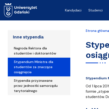
Przejdź do treści
Kandydaci
Studenci
Strona główn
Inne stypendia
Stype
Nagroda Rektora dla
osiąg
studentów i doktorantów
Stypendium Ministra dla
studentów za znaczące
osiągnięcia
Stypendium M
Stypendia przyznawane
przez jednostki samorządu
Od 1 lipca 20
terytorialnego
formie „stype
studentów. D