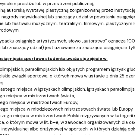
wysokim prestiżu lub w przestrzeni publicznej;
lną autorską wystawę plastyczną zorganizowaną przez instytucję 
 nagrody indywidualnej lub znaczący udział w powstaniu osiągnię
ie lub festiwalu muzycznym, teatralnym, filmowym, plastycznym l
rodowym.
ypadku osiągnięć artystycznych, słowo „autorstwo” oznacza 100
 lub znaczący udział) jest uznawane za znaczące osiągnięcie tylko
siągnięcia sportowe studenta uważa się zajęcie w:
olimpijskich, paraolimpijskich lub objętych programem igrzysk głuc
olskie związki sportowe, o których mowa w ustawie z dnia 25 czerwc
j:
astego miejsca w igrzyskach olimpijskich, igrzyskach paraolimpijs
o miejsca w mistrzostwach świata,
ego miejsca w mistrzostwach Europy,
iego miejsca w młodzieżowych mistrzostwach świata lub Europy,
szego miejsca w mistrzostwach Polski rozgrywanych w kategorii s
ca, o którym mowa w lit. b–e, w zawodach organizowanych dla o
ji indywidualnej albo drużynowej w sportach, w których działają p