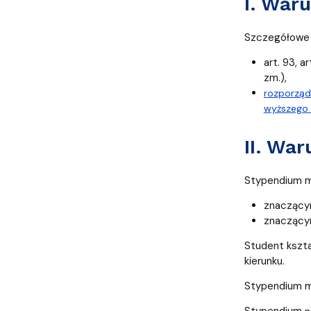
I. War
Szczegółowe w
art. 93, a
zm.),
rozporządz
wyższego 
II. Wa
Stypendium m
znaczącym
znaczącym
Student kszta
kierunku.
Stypendium mi