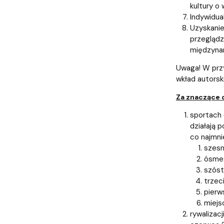
kultury o 
Indywidua
Uzyskanie
przeglądz
międzyna
Uwaga! W prz
wkład autorski
Za znaczące o
sportach 
działają p
co najmnie
szesn
ósmeg
szóst
trzec
pierw
miejs
rywalizac