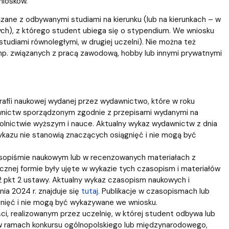
niosków.
ne z odbywanymi studiami na kierunku (lub na kierunkach – w
h), z którego student ubiega się o stypendium. We wniosku
tudiami równoległymi, w drugiej uczelni). Nie można też
 np. związanych z pracą zawodową, hobby lub innymi prywatnymi
afii naukowej wydanej przez wydawnictwo, które w roku
awnictw sporządzonym zgodnie z przepisami wydanymi na
zkolnictwie wyższym i nauce. Aktualny wykaz wydawnictw z dnia
kazu nie stanowią znaczących osiągnięć i nie mogą być
sopiśmie naukowym lub w recenzowanych materiałach z
cznej formie były ujęte w wykazie tych czasopism i materiałów
 pkt 2 ustawy. Aktualny wykaz czasopism naukowych i
ia 2024 r. znajduje się
tutaj.
Publikacje w czasopismach lub
gnięć i nie mogą być wykazywane we wniosku.
, realizowanym przez uczelnię, w której student odbywa lub
w ramach konkursu ogólnopolskiego lub międzynarodowego,