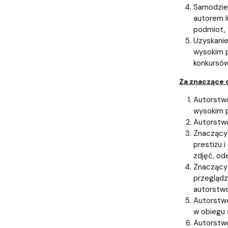
Samodziel
autorem l
podmiot, 
Uzyskanie
wysokim p
konkursów
Za znaczące o
Autorstwo
wysokim p
Autorstwo
Znaczący 
prestiżu 
zdjęć, od
Znaczący 
przeglądz
autorstwo
Autorstwo
w obiegu 
Autorstwo