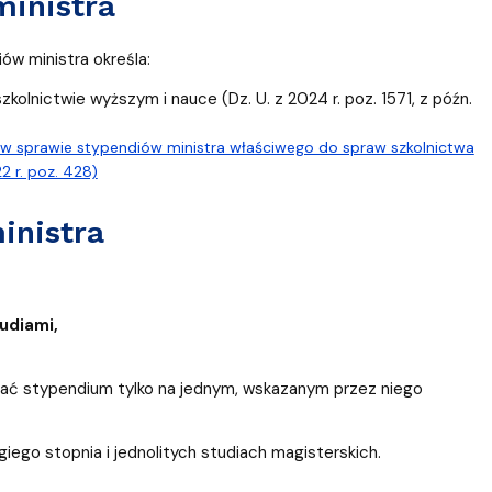
ministra
w ministra określa:
 szkolnictwie wyższym i nauce (Dz. U. z 2024 r. poz. 1571, z późn.
r. w sprawie stypendiów ministra właściwego do spraw szkolnictwa
 r. poz. 428)
inistra
udiami,
mać stypendium tylko na jednym, wskazanym przez niego
iego stopnia i jednolitych studiach magisterskich.