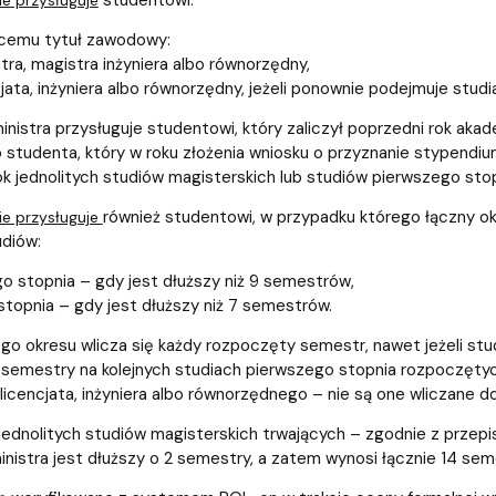
studentowi:
ie przysługuje
ącemu tytuł zawodowy:
tra, magistra inżyniera albo równorzędny,
cjata, inżyniera albo równorzędny, jeżeli ponownie podejmuje stud
nistra przysługuje studentowi, który zaliczył poprzedni rok akad
o studenta, który w roku złożenia wniosku o przyznanie stypendiu
ok jednolitych studiów magisterskich lub studiów pierwszego sto
również studentowi, w przypadku którego łączny ok
ie przysługuje
diów:
o stopnia – gdy jest dłuższy niż 9 semestrów,
stopnia – gdy jest dłuższy niż 7 semestrów.
go okresu wlicza się każdy rozpoczęty semestr, nawet jeżeli stud
semestry na kolejnych studiach pierwszego stopnia rozpoczętyc
cencjata, inżyniera albo równorzędnego – nie są one wliczane do
ednolitych studiów magisterskich trwających – zgodnie z przepis
nistra jest dłuższy o 2 semestry, a zatem wynosi łącznie 14 sem