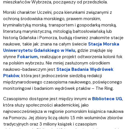
mieszkańców Wybrzeża, począwszy od przedszkola.
Morski charakter Uczelni, poza kierunkami związanymi z
ochroną środowiska morskiego, prawem morskim,
kryminalistyką morską, transportem i gospodarką morską,
literaturą marynistyczną, mitologią bałtosłowiańską lub
historią Gdańska i Pomorza, budują również znakomite stacje
naukowe, takie jak: znana na całym świecie
Stacja Morska
Uniwersytetu Gdańskiego w Helu
,
gdzie znajduje się
słynne
Fokarium
,
realizujące projekt odtworzenia kolonii fok
na polskim wybrzeżu. Nie mniej zasłużonym ośrodkiem
naukowo-badawczym jest
Stacja Badania Wędrówek
Ptaków
, która jest jednocześnie siedzibą redakcji
międzynarodowego czasopisma naukowego, poświęconego
monitoringowi i badaniom wędrówek ptaków – The Ring.
Czasopismo dostępne jest między innymi w
Bibliotece UG
,
która służy społeczności akademickiej, jako
najnowocześniejsza w regionie pomorskim książnica naukowa
na Pomorzu. Jej zbiory liczą około 1,5 mln woluminów zbiorów
tradycyjnych oraz 3 miliony książek i czasopism