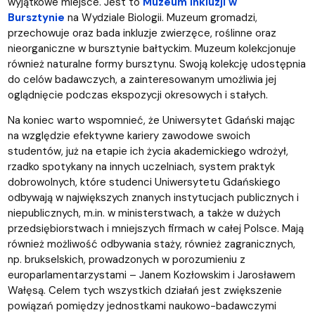
wyjątkowe miejsce. Jest to
Muzeum Inkluzji w
Bursztynie
na Wydziale Biologii. Muzeum gromadzi,
przechowuje oraz bada inkluzje zwierzęce, roślinne oraz
nieorganiczne w bursztynie bałtyckim. Muzeum kolekcjonuje
również naturalne formy bursztynu. Swoją kolekcję udostępnia
do celów badawczych, a zainteresowanym umożliwia jej
oglądnięcie podczas ekspozycji okresowych i stałych.
Na koniec warto wspomnieć, że Uniwersytet Gdański mając
na względzie efektywne kariery zawodowe swoich
studentów, już na etapie ich życia akademickiego wdrożył,
rzadko spotykany na innych uczelniach, system praktyk
dobrowolnych, które studenci Uniwersytetu Gdańskiego
odbywają w największych znanych instytucjach publicznych i
niepublicznych, m.in. w ministerstwach, a także w dużych
przedsiębiorstwach i mniejszych firmach w całej Polsce. Mają
również możliwość odbywania staży, również zagranicznych,
np. brukselskich, prowadzonych w porozumieniu z
europarlamentarzystami – Janem Kozłowskim i Jarosławem
Wałęsą. Celem tych wszystkich działań jest zwiększenie
powiązań pomiędzy jednostkami naukowo-badawczymi