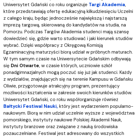
Uniwersytet Gdański co roku organizuje
Targi Akademia
,
które przedstawiają ofertę edukacyjną kilkudziesięciu Uczelni
z całego kraju, będąc jednocześnie największą i najstarszą
imprezą targową, skierowaną do kandydatów na studia, na
Pomorzu. Podczas Targów Akademia studenci mają szansę
dowiedzieć się, gdzie warto studiować i jaki kierunek studiów
wybrać. Dzięki współpracy z Okręgową Komisją
Egzaminacyjną maturzyści biorą udział w próbnych maturach.
W tym samym czasie na Uniwersytecie Gdańskim odbywają
się
Dni Otwarte
, w czasie których, uczniowie szkół
ponadgimnazjalnych mogą poczuć się już jak studenci. Każdy
z wydziałów, znajdujących się na terenie Kampusu w Gdańsku
Oliwie, przygotowuje atrakcyjny program, prezentujący
możliwości kształcenia w zakresie swoich kierunków studiów.
Uniwersytet Gdański, co roku współorganizuje również
Bałtycki Festiwal Nauki,
który jest wydarzeniem popularno-
naukowym. Biorą w nim udział uczelnie wyższe z województwa
pomorskiego, instytuty naukowe Polskiej Akademii Nauk,
instytuty branżowe oraz związane z nauką środowiska
pozauczelniane. Festiwal jest adresowany do wszystkich