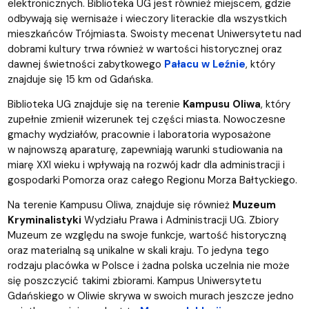
elektronicznych. Biblioteka UG jest również miejscem, gdzie
odbywają się wernisaże i wieczory literackie dla wszystkich
mieszkańców Trójmiasta. Swoisty mecenat Uniwersytetu nad
dobrami kultury trwa również w wartości historycznej oraz
dawnej świetności zabytkowego
Pałacu w Leźnie
, który
znajduje się 15 km od Gdańska.
Biblioteka UG znajduje się na terenie
Kampusu Oliwa
, który
zupełnie zmienił wizerunek tej części miasta. Nowoczesne
gmachy wydziałów, pracownie i laboratoria wyposażone
w najnowszą aparaturę, zapewniają warunki studiowania na
miarę XXI wieku i wpływają na rozwój kadr dla administracji i
gospodarki Pomorza oraz całego Regionu Morza Bałtyckiego.
Na terenie Kampusu Oliwa, znajduje się również
Muzeum
Kryminalistyki
Wydziału Prawa i Administracji UG. Zbiory
Muzeum ze względu na swoje funkcje, wartość historyczną
oraz materialną są unikalne w skali kraju. To jedyna tego
rodzaju placówka w Polsce i żadna polska uczelnia nie może
się poszczycić takimi zbiorami. Kampus Uniwersytetu
Gdańskiego w Oliwie skrywa w swoich murach jeszcze jedno