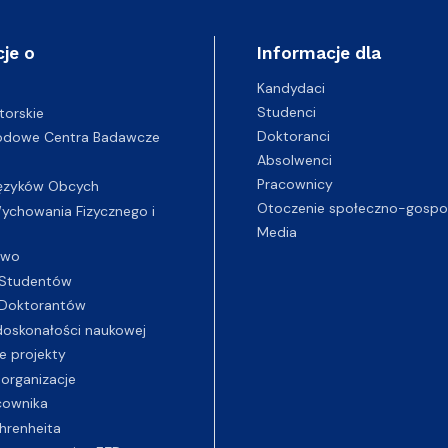
je o
Informacje dla
Kandydaci
Studenci
torskie
Doktoranci
odowe Centra Badawcze
Absolwenci
Pracownicy
ęzyków Obcych
Otoczenie społeczno-gospo
chowania Fizycznego i
Media
two
Studentów
Doktorantów
oskonałości naukowej
e projekty
 organizacje
cownika
hrenheita