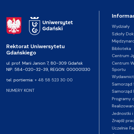
Informac
Adres Rektoratu
Wydziały
Szkoły Dok
Międzynar
Rektorat Uniwersytetu
Biblioteka
Gdańskiego
Centrum J
Centrum Wy
ul. prof. Marii Janion 7, 80-309 Gdańsk
Sportu
NIP: 584-020-32-39, REGON: 000001330
Wydawnic
tel. portiernia:
+ 48 58 523 30 00
Samorząd 
NUMERY KONT
Samorząd 
Programy d
Realizowan
Jednostki i
Znajdź pra
Uczelnie Fa