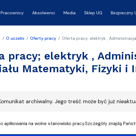
Pracownicy
Absolwenci
Media
Sklep UG
Bezpieczny 
a
O uczelni
Oferty pracy
Oferta pracy; elektryk , Administrac
a pracy; elektryk , Admin
ału Matematyki, Fizyki i 
omunikat archiwalny. Jego treść może być już nieaktua
 aplikowania na wolne stanowisko pracy.Szczegóły znajdą Państw