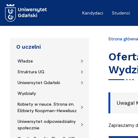
Przejdź do treści
Kandydaci
Studenci
Strona główn
O uczelni
Ofert
Władze
Wydzi
Struktura UG
Uniwersytet Gdański
Wydziały
Uwaga! K
Kobiety w nauce. Strona im.
Elżbiety Koopman-Heweliusz
Uniwersytet odpowiedzialny
Zapraszamy do
społecznie