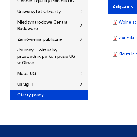
Gender Equality Plan dla UG
Załącznik
Uniwersytet Otwarty
Międzynarodowe Centra
Wolne st
Badawcze
klauzula
Zamówienia publiczne
Journey – wirtualny
Klauzule
przewodnik po Kampusie UG
w Oliwie
Mapa UG
Usługi IT
Oferty pracy