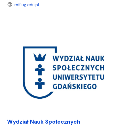
language
mfi.ug.edu.pl
Wydział Nauk Społecznych