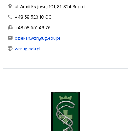
location_on
ul. Armii Krajowej 101, 81-824 Sopot
phone
+48 58 523 10 00
fax
+48 58 551 46 76
mail
dziekan.wzr@ug.edu.pl
language
wzr.ug.edu.pl