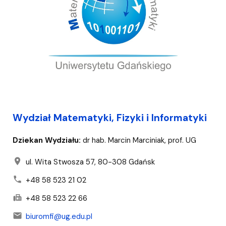
Wydział Matematyki, Fizyki i Informatyki
Dziekan Wydziału:
dr hab. Marcin Marciniak, prof. UG
location_on
ul. Wita Stwosza 57, 80-308 Gdańsk
phone
+48 58 523 21 02
fax
+48 58 523 22 66
mail
biuromfi@ug.edu.pl