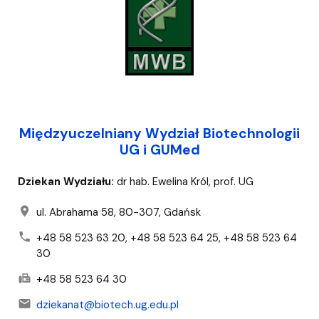
Międzyuczelniany Wydział Biotechnologii
UG i GUMed
Dziekan Wydziału:
dr hab. Ewelina Król, prof. UG
location_on
ul. Abrahama 58, 80-307, Gdańsk
phone
+48 58 523 63 20, +48 58 523 64 25, +48 58 523 64
30
fax
+48 58 523 64 30
mail
dziekanat@biotech.ug.edu.pl