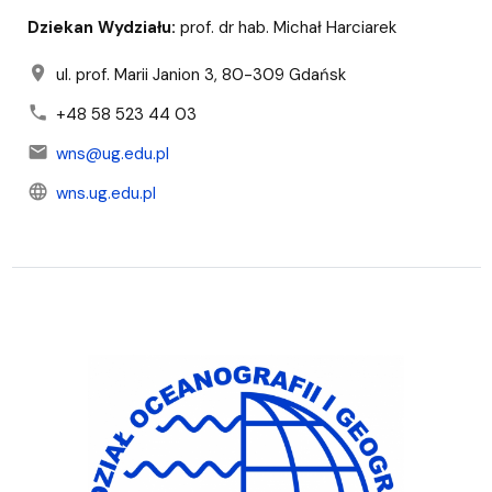
Dziekan Wydziału:
prof. dr hab. Michał Harciarek
location_on
ul. prof. Marii Janion 3, 80-309 Gdańsk
phone
+48 58 523 44 03
mail
wns@ug.edu.pl
language
wns.ug.edu.pl