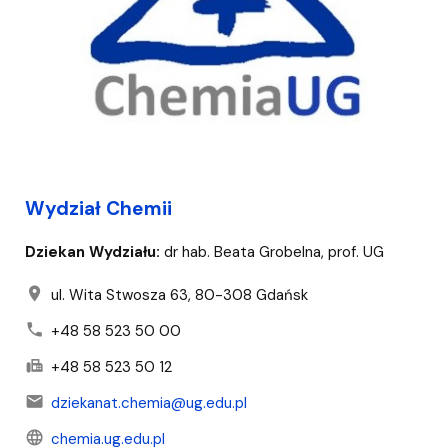
Wydział Chemii
Dziekan Wydziału:
dr hab. Beata Grobelna, prof. UG
location_on
ul. Wita Stwosza 63, 80-308 Gdańsk
phone
+48 58 523 50 00
fax
+48 58 523 50 12
mail
dziekanat.chemia@ug.edu.pl
language
chemia.ug.edu.pl