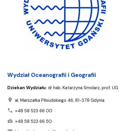
Wydział Oceanografii i Geografii
Dziekan Wydziału:
dr hab. Katarzyna Smolarz, prof. UG
location_on
al. Marszałka Piłsudskiego 46, 81-378 Gdynia
phone
+48 58 523 66 00
fax
+48 58 523 66 50