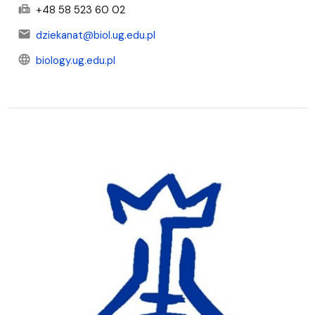
fax
+48 58 523 60 02
mail
dziekanat@biol.ug.edu.pl
language
biology.ug.edu.pl