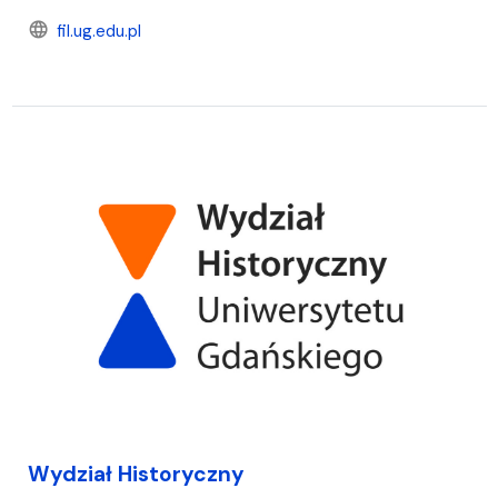
language
fil.ug.edu.pl
Wydział Historyczny