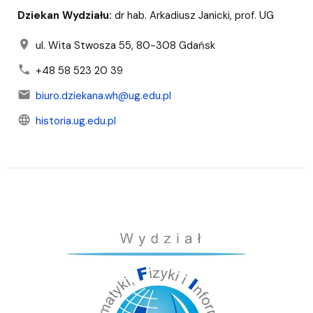
Dziekan Wydziału:
dr hab. Arkadiusz Janicki, prof. UG
location_on
ul. Wita Stwosza 55, 80-308 Gdańsk
phone
+48 58 523 20 39
mail
biuro.dziekana.wh@ug.edu.pl
language
historia.ug.edu.pl