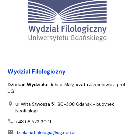
Wydział Filologiczny
Dziekan Wydziału:
dr hab. Małgorzata Jarmułowicz, prof.
UG
location_on
ul. Wita Stwosza 51, 80-308 Gdańsk - budynek
Neofilologii
phone
+48 58 523 30 11
mail
dziekanat.filologia@ug.edu.pl