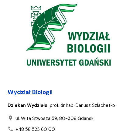
Wydział Biologii
Dziekan Wydziału:
prof. dr hab. Dariusz Szlachetko
location_on
ul. Wita Stwosza 59, 80-308 Gdańsk
phone
+48 58 523 60 00