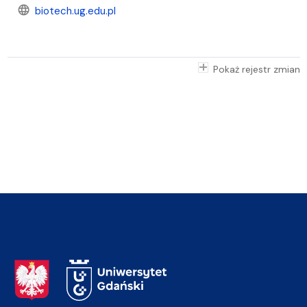
language
biotech.ug.edu.pl
Pokaż rejestr zmian
Adres Rektoratu