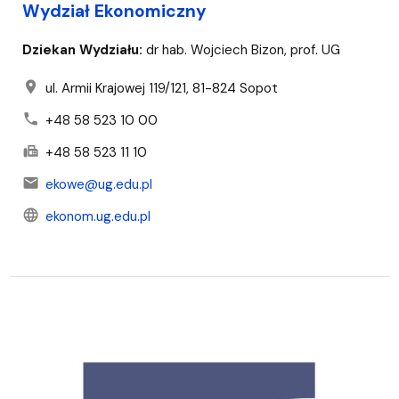
Wydział Ekonomiczny
Dziekan Wydziału:
dr hab. Wojciech Bizon, prof. UG
location_on
ul. Armii Krajowej 119/121, 81-824 Sopot
phone
+48 58 523 10 00
fax
+48 58 523 11 10
mail
ekowe@ug.edu.pl
language
ekonom.ug.edu.pl