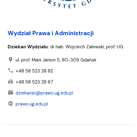
Wydział Prawa i Administracji
Dziekan Wydziału:
dr hab. Wojciech Zalewski, prof. UG
location_on
ul. prof. Marii Janion 5, 80-309 Gdańsk
phone
+48 58 523 28 82
fax
+48 58 523 28 87
mail
dziekanat@prawo.ug.edu.pl
language
prawo.ug.edu.pl