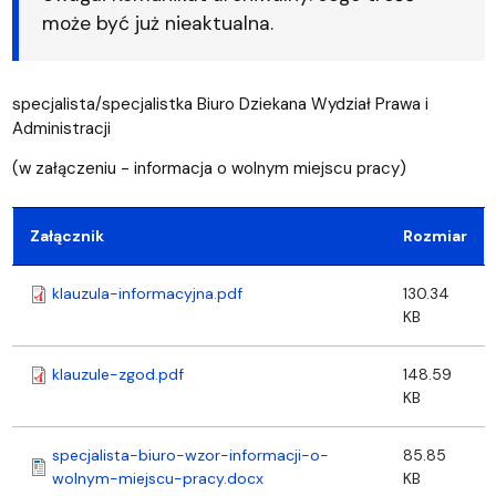
może być już nieaktualna.
specjalista/specjalistka Biuro Dziekana Wydział Prawa i
Administracji
(w załączeniu - informacja o wolnym miejscu pracy)
Załącznik
Rozmiar
klauzula-informacyjna.pdf
130.34
KB
klauzule-zgod.pdf
148.59
KB
specjalista-biuro-wzor-informacji-o-
85.85
wolnym-miejscu-pracy.docx
KB