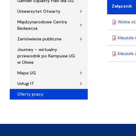
Gender Equality Plan dla UG
Załącznik
Uniwersytet Otwarty
Międzynarodowe Centra
Wolne st
Badawcze
klauzula
Zamówienia publiczne
Journey – wirtualny
klauzule
przewodnik po Kampusie UG
w Oliwie
Mapa UG
Usługi IT
Oferty pracy