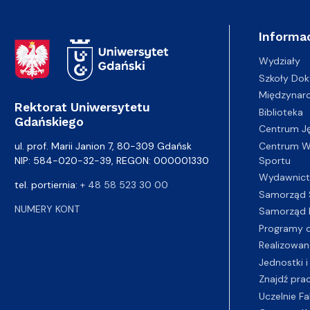
Informac
Adres Rektoratu
Wydziały
Szkoły Dok
Międzynar
Rektorat Uniwersytetu
Biblioteka
Gdańskiego
Centrum J
Centrum Wy
ul. prof. Marii Janion 7, 80-309 Gdańsk
Sportu
NIP: 584-020-32-39, REGON: 000001330
Wydawnic
tel. portiernia:
+ 48 58 523 30 00
Samorząd 
NUMERY KONT
Samorząd 
Programy d
Realizowan
Jednostki i
Znajdź pra
Uczelnie Fa