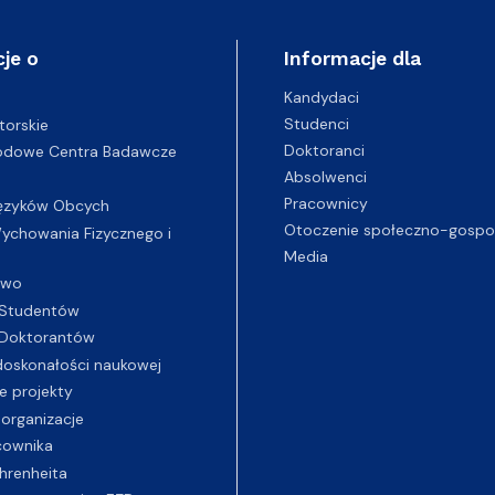
je o
Informacje dla
Kandydaci
Studenci
torskie
Doktoranci
odowe Centra Badawcze
Absolwenci
Pracownicy
ęzyków Obcych
Otoczenie społeczno-gospo
chowania Fizycznego i
Media
two
Studentów
Doktorantów
oskonałości naukowej
e projekty
 organizacje
cownika
hrenheita