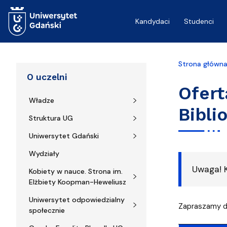
Przejdź do treści
Kandydaci
Studenci
Strona główn
O uczelni
Ofert
Władze
Bibli
Struktura UG
Uniwersytet Gdański
Wydziały
Uwaga! K
Kobiety w nauce. Strona im.
Elżbiety Koopman-Heweliusz
Uniwersytet odpowiedzialny
Zapraszamy do
społecznie