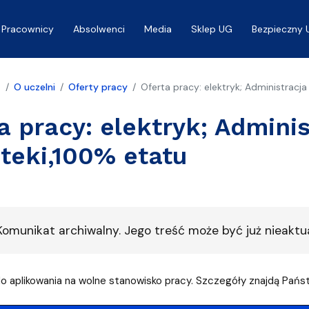
Pracownicy
Absolwenci
Media
Sklep UG
Bezpieczny 
a
O uczelni
Oferty pracy
Oferta pracy: elektryk; Administracj
a pracy: elektryk; Admin
oteki,100% etatu
omunikat archiwalny. Jego treść może być już nieaktua
 aplikowania na wolne stanowisko pracy. Szczegóły znajdą Państ