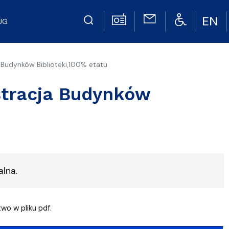
UG
a Budynków Biblioteki,100% etatu
istracja Budynków
lna.
wo w pliku pdf.