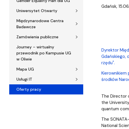
Gender Equality Plan dla UG
Gdańsk, 15.06
Uniwersytet Otwarty
Międzynarodowe Centra
Badawcze
Zamówienia publiczne
Journey – wirtualny
Dyrektor Mię
przewodnik po Kampusie UG
Gdańskiego, o
w Oliwie
rzędu".
Mapa UG
Kierownikiem 
Usługi IT
środków Naro
Oferty pracy
The Director 
the Universit
quantum comp
The SONATA-BI
National Scie