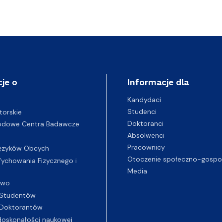
je o
Informacje dla
Kandydaci
Studenci
torskie
Doktoranci
odowe Centra Badawcze
Absolwenci
Pracownicy
ęzyków Obcych
Otoczenie społeczno-gospo
chowania Fizycznego i
Media
two
Studentów
Doktorantów
oskonałości naukowej