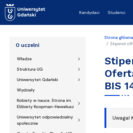
Przejdź do treści
Kandydaci
Studenci
Strona główn
Stipend off
O uczelni
Stipe
Władze
Struktura UG
Ofert
Uniwersytet Gdański
BIS 1
Wydziały
Kobiety w nauce. Strona im.
Elżbiety Koopman-Heweliusz
Uniwersytet odpowiedzialny
Uwaga! K
społecznie