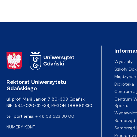
Informac
Adres Rektoratu
Wydziały
Szkoły Dok
Międzynar
Rektorat Uniwersytetu
Biblioteka
Gdańskiego
Centrum J
Centrum Wy
ul. prof. Marii Janion 7, 80-309 Gdańsk
Sportu
NIP: 584-020-32-39, REGON: 000001330
Wydawnic
tel. portiernia:
+ 48 58 523 30 00
Samorząd 
NUMERY KONT
Samorząd 
Programy d