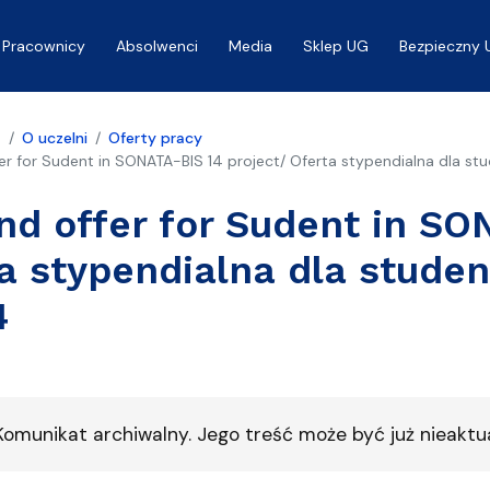
Pracownicy
Absolwenci
Media
Sklep UG
Bezpieczny 
a
O uczelni
Oferty pracy
er for Sudent in SONATA-BIS 14 project/ Oferta stypendialna dla st
nd offer for Sudent in SO
a stypendialna dla stude
4
omunikat archiwalny. Jego treść może być już nieaktua