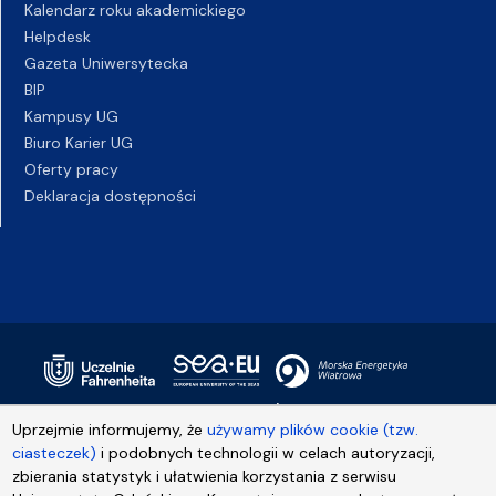
Kalendarz roku akademickiego
Helpdesk
Gazeta Uniwersytecka
BIP
Kampusy UG
Biuro Karier UG
Oferty pracy
Deklaracja dostępności
Uprzejmie informujemy, że
używamy plików cookie (tzw.
ciasteczek)
i podobnych technologii w celach autoryzacji,
zbierania statystyk i ułatwienia korzystania z serwisu