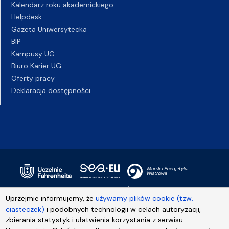
Kalendarz roku akademickiego
Helpdesk
Gazeta Uniwersytecka
BIP
Kampusy UG
Biuro Karier UG
Oferty pracy
Deklaracja dostępności
Uprzejmie informujemy, że
używamy plików cookie (tzw.
ciasteczek)
i podobnych technologii w celach autoryzacji,
zbierania statystyk i ułatwienia korzystania z serwisu