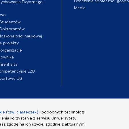
Otoczenie społeczno-gospo
chowania Fizycznego i
Media
two
Studentów
Doktorantów
oskonałości naukowej
e projekty
 organizacje
cownika
hrenheita
ompetencyjne EZD
portowe UG
ie (tzw. ciasteczek)
i podobnych technologii
wienia korzystania z serwisu Uniwersytetu
sz zgodę na ich użycie, zgodnie z aktualnymi