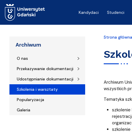
Przejdź do treści
Kandydaci
Studenci
Strona główn
Archiwum
Szkol
O nas
Przekazywanie dokumentacji
Udostępnianie dokumentacji
Archiwum Uniw
wszystkich pr
Szkolenia i warsztaty
Tematyka szk
Popularyzacja
szkolenie
Galeria
rejestrac
organizac
szkolenie 