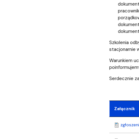
dokumenta
pracownik
porządkow
dokumenta
dokumenta
Szkolenia odb
stacjonarnie 
Warunkiem ucz
poinformujem
Serdecznie z
Załącznik
zgłoszen