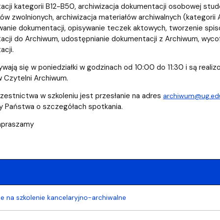
cji kategorii B12-B50, archiwizacja dokumentacji osobowej st
ów zwolnionych, archiwizacja materiałów archiwalnych (kategorii
anie dokumentacji, opisywanie teczek aktowych, tworzenie spi
cji do Archiwum, udostępnianie dokumentacji z Archiwum, wyco
cji.
ywają się w poniedziałki w godzinach od 10:00 do 11:30 i są reali
w Czytelni Archiwum.
estnictwa w szkoleniu jest przesłanie na adres
archiwum@ug.edu
y Państwa o szczegółach spotkania.
apraszamy
ie na szkolenie kancelaryjno-archiwalne