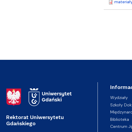
materiał
Informac
Adres Rektoratu
Wydziały
Szkoły Dok
Międzynar
Rektorat Uniwersytetu
Biblioteka
Gdańskiego
Centrum J