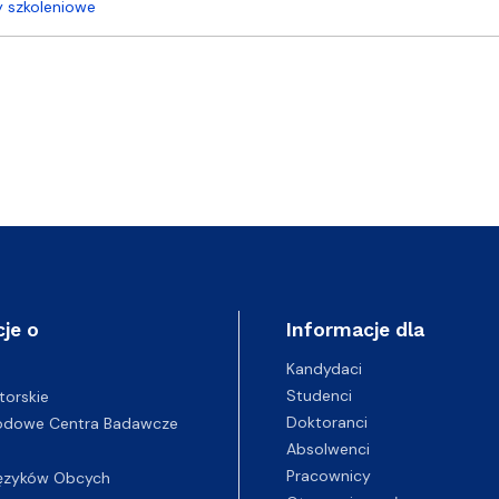
y szkoleniowe
je o
Informacje dla
Kandydaci
Studenci
torskie
Doktoranci
odowe Centra Badawcze
Absolwenci
Pracownicy
ęzyków Obcych