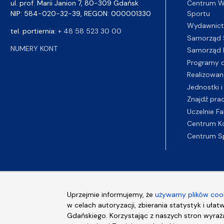
Centrum Wy
ul. prof. Marii Janion 7, 80-309 Gdańsk
Sportu
NIP: 584-020-32-39, REGON: 000001330
Wydawnic
tel. portiernia:
+ 48 58 523 30 00
Samorząd 
NUMERY KONT
Samorząd 
Programy d
Realizowan
Jednostki i
Znajdź pra
Uczelnie Fa
Centrum K
Centrum S
Uprzejmie informujemy, że
używamy plików cook
w celach autoryzacji, zbierania statystyk i ułat
Gdańskiego. Korzystając z naszych stron wyraża