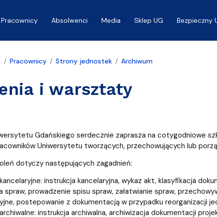
Pracownicy
Absolwenci
Media
Sklep UG
Bezpieczny 
a
Pracownicy
Strony jednostek
Archiwum
enia i warsztaty
ersytetu Gdańskiego serdecznie zaprasza na cotygodniowe szko
acowników Uniwersytetu tworzących, przechowujących lub porzą
oleń dotyczy następujących zagadnień:
 kancelaryjne: instrukcja kancelaryjna, wykaz akt, klasyfikacja do
ja spraw, prowadzenie spisu spraw, załatwianie spraw, przechowy
yjne, postepowanie z dokumentacją w przypadku reorganizacji jed
archiwalne: instrukcja archiwalna, archiwizacja dokumentacji proje