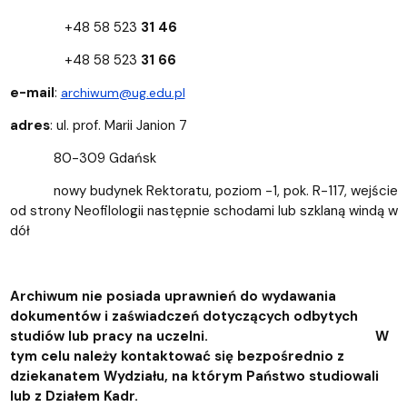
+48 58 523
31 46
+48 58 523
31 66
e-mail
:
archiwum@ug.edu.pl
adres
: ul. prof. Marii Janion 7
80-309 Gdańsk
nowy budynek Rektoratu, poziom -1, pok. R-117, wejście
od strony Neofilologii następnie schodami lub szklaną windą w
dół
Archiwum nie posiada uprawnień do wydawania
dokumentów i zaświadczeń dotyczących odbytych
studiów lub pracy na uczelni. W
tym celu należy kontaktować się bezpośrednio z
dziekanatem Wydziału, na którym Państwo studiowali
lub z Działem Kadr.