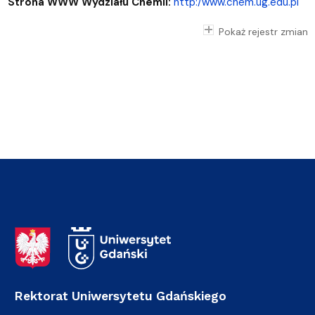
Strona WWW Wydziału Chemii:
http:/www.chem.ug.edu.pl
Pokaż rejestr zmian
Adres Rektoratu
Rektorat Uniwersytetu Gdańskiego