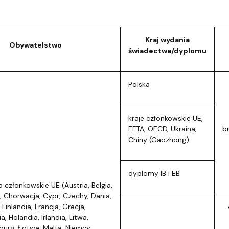
Kraj wydania
Obywatelstwo
świadectwa/dyplomu
Polska
kraje członkowskie UE,
EFTA, OECD, Ukraina,
b
Chiny (Gaozhong)
dyplomy IB i EB
 członkowskie UE (Austria, Belgia,
a, Chorwacja, Cypr, Czechy, Dania,
 Finlandia, Francja, Grecja,
a, Holandia, Irlandia, Litwa,
urg, Łotwa, Malta, Niemcy,