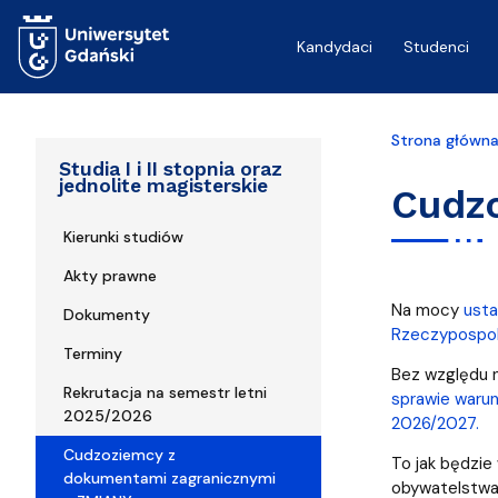
Przejdź do treści
Kandydaci
Studenci
Strona główn
Studia I i II stopnia oraz
jednolite magisterskie
Cudz
Kierunki studiów
Akty prawne
Na mocy
usta
Dokumenty
Rzeczypospoli
Terminy
Bez względu n
Rekrutacja na semestr letni
sprawie warun
2025/2026
2026/2027.
Cudzoziemcy z
To jak będzie
dokumentami zagranicznymi
obywatelstwa 