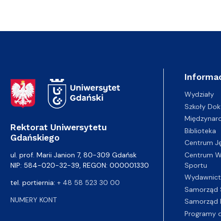
Informac
Adres Rektoratu
Wydziały
Szkoły Dok
Międzynar
Rektorat Uniwersytetu
Biblioteka
Gdańskiego
Centrum J
Centrum Wy
ul. prof. Marii Janion 7, 80-309 Gdańsk
Sportu
NIP: 584-020-32-39, REGON: 000001330
Wydawnic
tel. portiernia:
+ 48 58 523 30 00
Samorząd 
NUMERY KONT
Samorząd 
Programy d