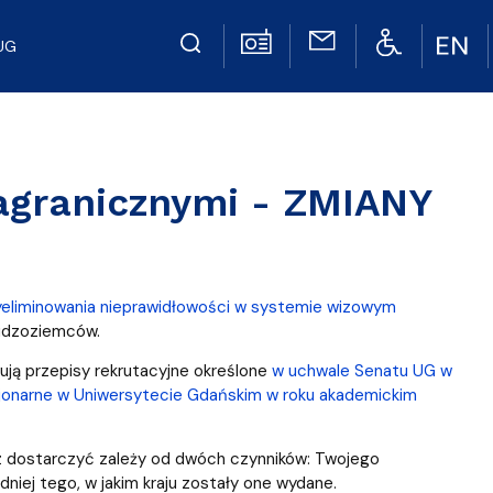
UG
agranicznymi - ZMIANY
 wyeliminowania nieprawidłowości w systemie wizowym
cudzoziemców.
ją przepisy rekrutacyjne określone
w uchwale Senatu UG w
acjonarne w Uniwersytecie Gdańskim w roku akademickim
sz dostarczyć zależy od dwóch czynników: Twojego
niej tego, w jakim kraju zostały one wydane.