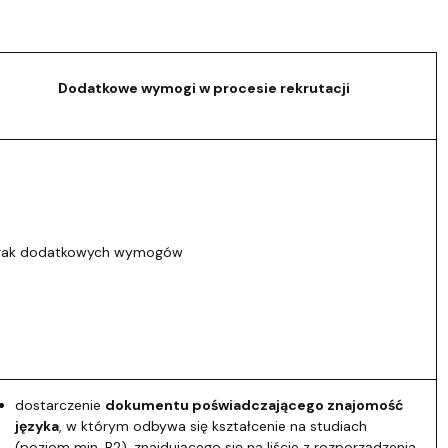
Dodatkowe wymogi w procesie rekrutacji
rak dodatkowych wymogów
dostarczenie
dokumentu poświadczającego znajomość
języka
, w którym odbywa się kształcenie na studiach
(poziom min. B2), znajdującego się na liście z rozporządzenia