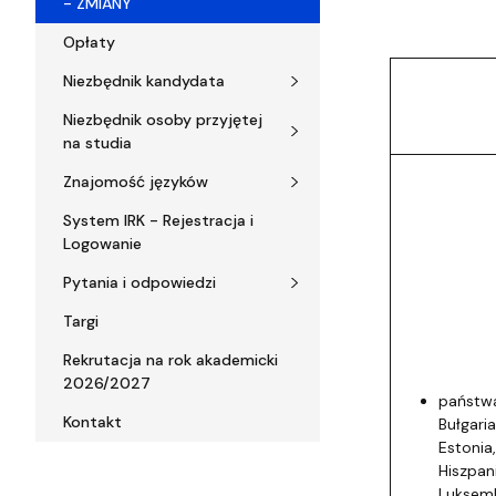
- ZMIANY
Opłaty
Niezbędnik kandydata
Niezbędnik osoby przyjętej
na studia
Znajomość języków
System IRK - Rejestracja i
Logowanie
Pytania i odpowiedzi
Targi
Rekrutacja na rok akademicki
2026/2027
państwa
Kontakt
Bułgari
Estonia,
Hiszpani
Luksemb