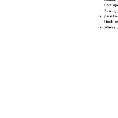
Portuga
Szwecja
państwa
Liechte
Wielka 