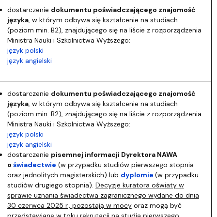
dostarczenie
dokumentu poświadczającego znajomość
języka
, w którym odbywa się kształcenie na studiach
(poziom min. B2), znajdującego się na liście z rozporządzenia
Ministra Nauki i Szkolnictwa Wyższego:
język polski
język angielski
dostarczenie
dokumentu poświadczającego znajomość
języka
, w którym odbywa się kształcenie na studiach
(poziom min. B2), znajdującego się na liście z rozporządzenia
Ministra Nauki i Szkolnictwa Wyższego:
język polski
język angielski
dostarczenie
pisemnej informacji Dyrektora NAWA
o
świadectwie
(w przypadku studiów pierwszego stopnia
oraz jednolitych magisterskich) lub
dyplomie
(w przypadku
studiów drugiego stopnia).
Decyzje kuratora oświaty w
sprawie uznania świadectwa zagranicznego wydane do dnia
30 czerwca 2025 r., pozostają w mocy
oraz mogą być
przedstawiane w toku rekrutacji na studia pierwszego