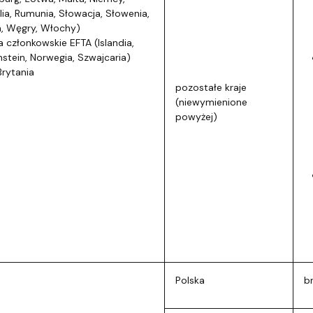
lia, Rumunia, Słowacja, Słowenia,
, Węgry, Włochy)
 członkowskie EFTA (Islandia,
nstein, Norwegia, Szwajcaria)
Brytania
pozostałe kraje
(niewymienione
powyżej)
Polska
b