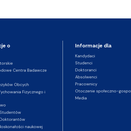
je o
Informacje dla
Kandydaci
Studenci
torskie
Doktoranci
odowe Centra Badawcze
Absolwenci
Pracownicy
ęzyków Obcych
Otoczenie społeczno-gospo
chowania Fizycznego i
Media
two
Studentów
Doktorantów
oskonałości naukowej