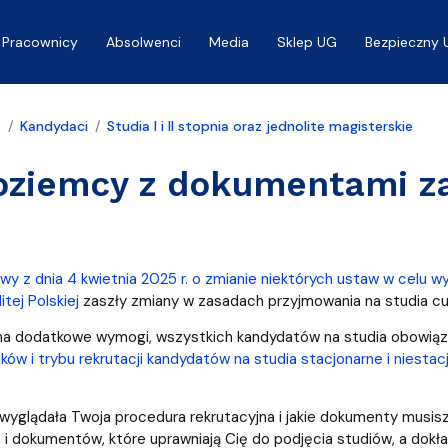
Pracownicy
Absolwenci
Media
Sklep UG
Bezpieczny 
a
Kandydaci
Studia I i II stopnia oraz jednolite magisterskie
oziemcy z dokumentami z
wy z dnia 4 kwietnia 2025 r. o zmianie niektórych ustaw w celu
tej Polskiej
zaszły zmiany w zasadach przyjmowania na studia 
a dodatkowe wymogi, wszystkich kandydatów na studia obowiązu
ków i trybu rekrutacji kandydatów na studia stacjonarne i niest
 wyglądała Twoja procedura rekrutacyjna i jakie dokumenty musi
i dokumentów, które uprawniają Cię do podjęcia studiów, a dokład