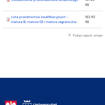
KB
Lista przedmiotów kwalifikacyjnych -
162.95
matura IB, matura EB i matura zagraniczna
KB
Pokaż rejestr zmian
Adres Rektoratu