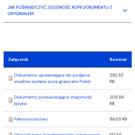
JAK POŚWIADCZYĆ ZGODNOŚĆ KOPII DOKUMENTU Z
ORYGINAŁEM
Załącznik
Rozmiar
Dokumenty uprawniające do podjęcia
292.52
studiów wydane poza granicami Polski
KB
Dokumenty potwierdzające znajomość
205.66
języka
KB
Pełnomocnictwo
86.05 KB
Oświadczenie przedstawiciela ustawowego
137.46