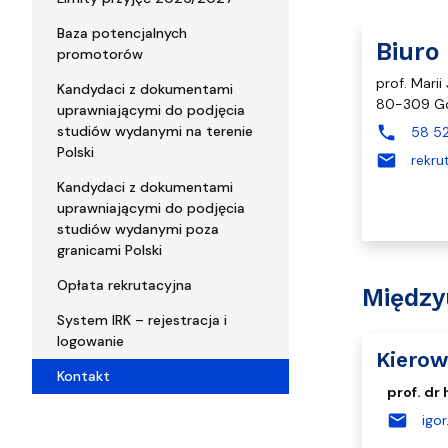
Baza potencjalnych
Biuro
promotorów
prof. Marii
Kandydaci z dokumentami
80-309 G
uprawniającymi do podjęcia
phone
studiów wydanymi na terenie
58 52
Polski
mail
rekru
Kandydaci z dokumentami
uprawniającymi do podjęcia
studiów wydanymi poza
granicami Polski
Opłata rekrutacyjna
Między
System IRK – rejestracja i
logowanie
Kierow
Kontakt
prof. dr
mail
igo