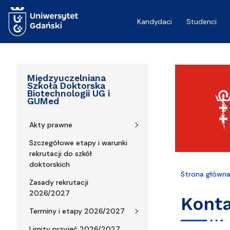
Przejdź do treści
Kandydaci
Studenci
Międzyuczelniana
Szkoła Doktorska
Biotechnologii UG i
GUMed
Akty prawne
Szczegółowe etapy i warunki
rekrutacji do szkół
doktorskich
Strona główn
Zasady rekrutacji
2026/2027
Kont
Terminy i etapy 2026/2027
Limity przyjęć 2026/2027