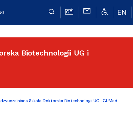
UG
rska Biotechnologii UG i
dzyuczelniana Szkoła Doktorska Biotechnologii UG i GUMed