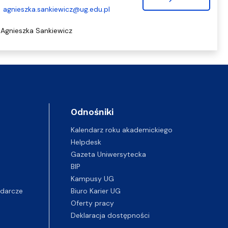
agnieszka.sankiewicz@ug.edu.pl
Agnieszka Sankiewicz
Odnośniki
Kalendarz roku akademickiego
Helpdesk
Gazeta Uniwersytecka
BIP
Kampusy UG
darcze
Biuro Karier UG
Oferty pracy
Deklaracja dostępności