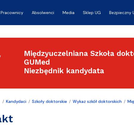
Pracownicy
Absolwenci
Media
Sklep UG
Bezpieczny 
Międzyuczelniana Szkoła dokto
GUMed
Niezbędnik kandydata
a
Kandydaci
Szkoły doktorskie
Wykaz szkół doktorskich
Mię
akt