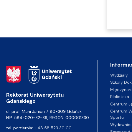
Informac
Adres Rektoratu
Wydziały
Szkoły Dok
Międzynar
Rektorat Uniwersytetu
Biblioteka
Gdańskiego
Centrum J
Centrum Wy
ul. prof. Marii Janion 7, 80-309 Gdańsk
Sportu
NIP: 584-020-32-39, REGON: 000001330
Wydawnic
tel. portiernia:
+ 48 58 523 30 00
Samorząd 