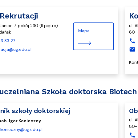
 Rekrutacji
Ko
 Janion 7, pokój 230 (II piętro)
ul. 
Mapa
dańsk
80-
phone
3 33 27
mail
tacja@ug.edu.pl
Kont
uczelniana Szkoła doktorska Biotech
nik szkoły doktorskiej
Ob
ul. 
 hab. Igor Konieczny
80-
r.konieczny@ug.edu.pl
phone