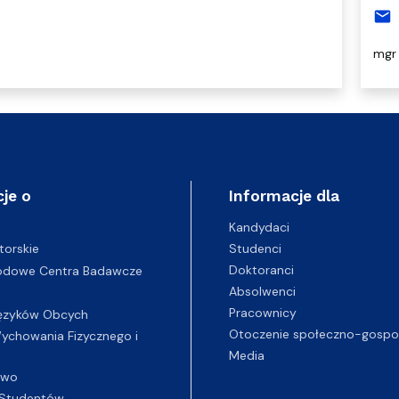
mail
mgr 
je o
Informacje dla
Kandydaci
Studenci
torskie
Doktoranci
odowe Centra Badawcze
Absolwenci
Pracownicy
ęzyków Obcych
Otoczenie społeczno-gospo
chowania Fizycznego i
Media
two
Studentów