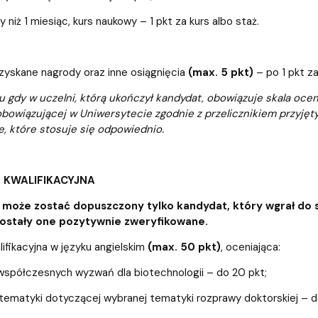
y niż 1 miesiąc, kurs naukowy – 1 pkt za kurs albo staż.
uzyskane nagrody oraz inne osiągnięcia
(max. 5 pkt)
– po 1 pkt za
 gdy w uczelni, którą ukończył kandydat, obowiązuje skala ocen
obowiązującej w Uniwersytecie zgodnie z przelicznikiem przyjęt
, które stosuje się odpowiednio.
A KWALIFIKACYJNA
może zostać dopuszczony tylko kandydat, który wgrał d
 zostały one pozytywnie zweryfikowane.
fikacyjna w języku angielskim
(max. 50 pkt)
, oceniająca:
współczesnych wyzwań dla biotechnologii – do 20 pkt;
tematyki dotyczącej wybranej tematyki rozprawy doktorskiej – d