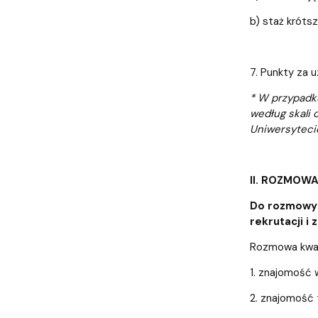
b) staż krótsz
7. Punkty za 
* W przypadku
według skali 
Uniwersytecie
II. ROZMOW
Do rozmowy 
rekrutacji i
Rozmowa kwali
1. znajomość 
2. znajomość 