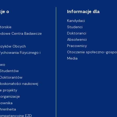
je o
Informacje dla
Kandydaci
Studenci
torskie
Doktoranci
odowe Centra Badawcze
Absolwenci
Pracownicy
ęzyków Obcych
Otoczenie społeczno-gospo
chowania Fizycznego i
Media
two
Studentów
Doktorantów
oskonałości naukowej
e projekty
 organizacje
cownika
hrenheita
ompetencyjne EZD