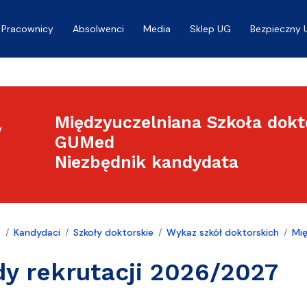
Pracownicy
Absolwenci
Media
Sklep UG
Bezpieczny 
Międzyuczelniana Szkoła dokto
GUMed
Niezbędnik kandydata
a
Kandydaci
Szkoły doktorskie
Wykaz szkół doktorskich
Mię
y rekrutacji 2026/2027