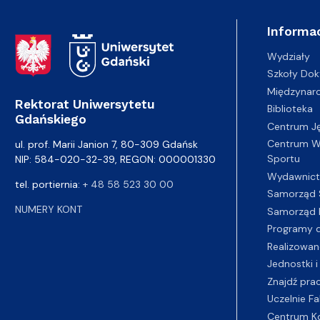
Informac
Adres Rektoratu
Wydziały
Szkoły Dok
Międzynar
Rektorat Uniwersytetu
Biblioteka
Gdańskiego
Centrum J
Centrum Wy
ul. prof. Marii Janion 7, 80-309 Gdańsk
Sportu
NIP: 584-020-32-39, REGON: 000001330
Wydawnic
tel. portiernia:
+ 48 58 523 30 00
Samorząd 
NUMERY KONT
Samorząd 
Programy d
Realizowan
Jednostki i
Znajdź pra
Uczelnie Fa
Centrum K