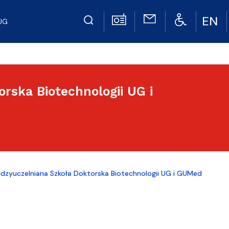
UG
rska Biotechnologii UG i
dzyuczelniana Szkoła Doktorska Biotechnologii UG i GUMed