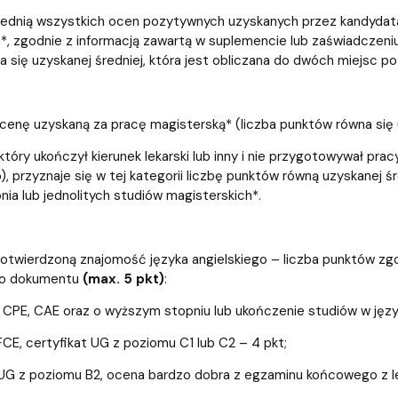
średnią wszystkich ocen pozytywnych uzyskanych przez kandydata
*, zgodnie z informacją zawartą w suplemencie lub zaświadczeniu
 się uzyskanej średniej, która jest obliczana do dwóch miejsc p
ocenę uzyskaną za pracę magisterską* (liczba punktów równa się
który ukończył kierunek lekarski lub inny i nie przygotowywał pr
 przyznaje się w tej kategorii liczbę punktów równą uzyskanej 
nia lub jednolitych studiów magisterskich*.
potwierdzoną znajomość języka angielskiego – liczba punktów zg
o dokumentu
(max. 5 pkt)
:
y CPE, CAE oraz o wyższym stopniu lub ukończenie studiów w języ
 FCE, certyfikat UG z poziomu C1 lub C2 – 4 pkt;
 UG z poziomu B2, ocena bardzo dobra z egzaminu końcowego z l