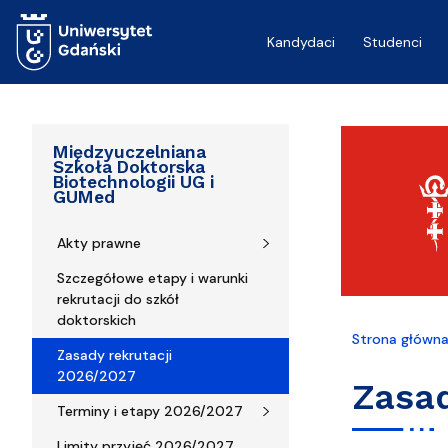
Przejdź do treści
Kandydaci
Studenci
Międzyuczelniana
Szkoła Doktorska
Biotechnologii UG i
GUMed
Akty prawne
Szczegółowe etapy i warunki
rekrutacji do szkół
doktorskich
Strona główn
Zasady rekrutacji
2026/2027
Zasad
Terminy i etapy 2026/2027
Limity przyjęć 2026/2027