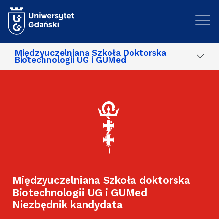
Przejdź do treści
Międzyuczelniana Szkoła Doktorska
Biotechnologii UG i GUMed
Międzyuczelniana Szkoła doktorska
Biotechnologii UG i GUMed
Niezbędnik kandydata