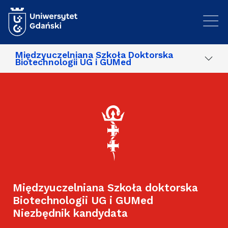
Przejdź do treści
Międzyuczelniana Szkoła Doktorska
Biotechnologii UG i GUMed
Międzyuczelniana Szkoła doktorska
Biotechnologii UG i GUMed
Niezbędnik kandydata