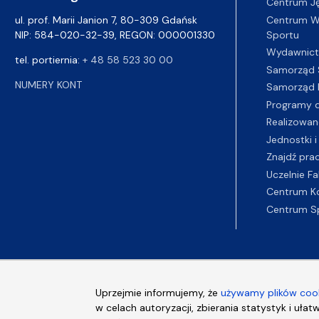
Centrum J
Centrum Wy
ul. prof. Marii Janion 7, 80-309 Gdańsk
Sportu
NIP: 584-020-32-39, REGON: 000001330
Wydawnic
tel. portiernia:
+ 48 58 523 30 00
Samorząd 
NUMERY KONT
Samorząd 
Programy d
Realizowan
Jednostki i
Znajdź pra
Uczelnie Fa
Centrum K
Centrum S
Uprzejmie informujemy, że
używamy plików cook
w celach autoryzacji, zbierania statystyk i ułat