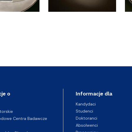
je o
Informacje dla
Kandydaci
Studenci
torskie
Doktoranci
odowe Centra Badawcze
Absolwenci