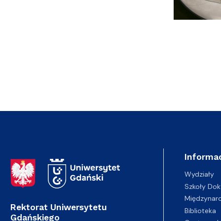
Informac
Adres Rektoratu
Wydziały
Szkoły Dok
Międzynar
Rektorat Uniwersytetu
Biblioteka
Gdańskiego