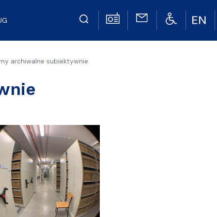
UG
ny archiwalne subiektywnie
wnie