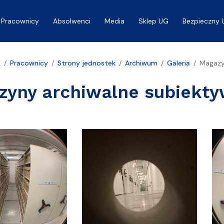
Pracownicy
Absolwenci
Media
Sklep UG
Bezpieczny 
a
Pracownicy
Strony jednostek
Archiwum
Galeria
Magazy
zyny archiwalne subiekty