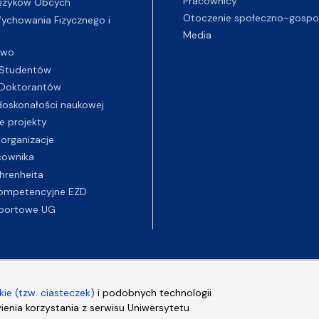
Pracownicy
ęzyków Obcych
Otoczenie społeczno-gospo
chowania Fizycznego i
Media
two
Studentów
Doktorantów
oskonałości naukowej
e projekty
 organizacje
cownika
hrenheita
ompetencyjne EZD
portowe UG
ie (tzw. ciasteczek)
i podobnych technologii
wienia korzystania z serwisu Uniwersytetu