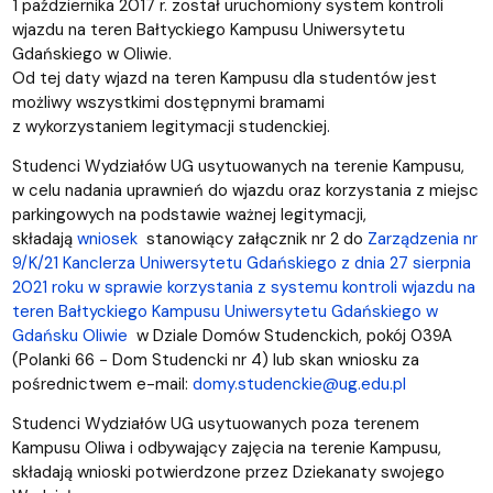
1 października 2017 r. został uruchomiony system kontroli
wjazdu na teren Bałtyckiego Kampusu Uniwersytetu
Gdańskiego w Oliwie.
Od tej daty wjazd na teren Kampusu dla studentów jest
możliwy wszystkimi dostępnymi bramami
z wykorzystaniem legitymacji studenckiej.
Studenci Wydziałów UG usytuowanych na terenie Kampusu,
w celu nadania uprawnień do wjazdu oraz korzystania z miejsc
parkingowych na podstawie ważnej legitymacji,
składają
wniosek
stanowiący załącznik nr 2 do
Zarządzenia nr
9/K/21 Kanclerza Uniwersytetu Gdańskiego z dnia 27 sierpnia
2021 roku w sprawie korzystania z systemu kontroli wjazdu na
teren Bałtyckiego Kampusu Uniwersytetu Gdańskiego w
Gdańsku Oliwie
w Dziale Domów Studenckich, pokój 039A
(Polanki 66 - Dom Studencki nr 4) lub skan wniosku za
pośrednictwem e-mail:
domy.studenckie@ug.edu.pl
Studenci Wydziałów UG usytuowanych poza terenem
Kampusu Oliwa i odbywający zajęcia na terenie Kampusu,
składają wnioski potwierdzone przez Dziekanaty swojego