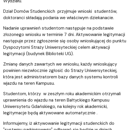
Wydziału.
Dział Domów Studenckich przyjmuje wnioski studentów,
doktoranci składają podania we właściwym dziekanacie.
Nadanie uprawnień studentom następuje na podstawie
złożonego wniosku w terminie 7 dni. Aktywowanie legitymacji
następuje przez zgłoszenie się osoby wnioskującej do punktu
Dyspozytorni Straży Uniwersyteckiej celem aktywacji
legitymacji (budynek Biblioteki UG).
Zmianę danych zawartych we wniosku, każdy wnioskujący
powinien niezwłocznie zgłosić do Straży Uniwersyteckiej,
która jest administratorem bazy danych systemu kontroli
wjazdu na teren Kampusu.
Studentom, którzy w zeszłym roku akademickim otrzymali
uprawnienia do wjazdu na teren Bałtyckiego Kampusu
Uniwersytetu Gdańskiego, na kolejny rok akademicki,
legitymacje będą aktywowane automatycznie .
Informujemy, iż aktywowanie legitymacji studenckich do
"systemu parkingowego" odbywać się będzie w dniach