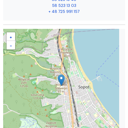
58 523 13 03
+ 48 725 991 157
+
−