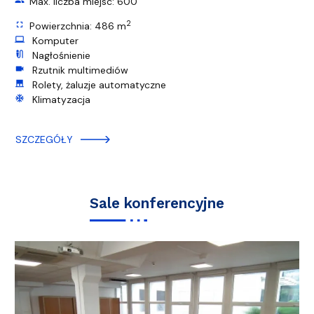
group
Max. liczba miejsc: 600
2
fullscreen
Powierzchnia: 486 m
computer
Komputer
mic_external_on
Nagłośnienie
videocam
Rzutnik multimediów
roller_shades
Rolety, żaluzje automatyczne
ac_unit
Klimatyzacja
SZCZEGÓŁY
Sale konferencyjne