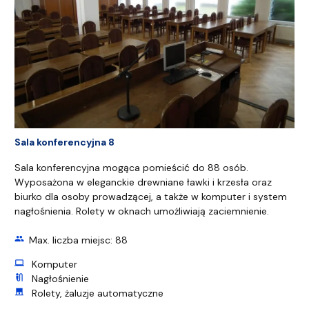
Sala konferencyjna 8
Sala konferencyjna mogąca pomieścić do 88 osób.
Wyposażona w eleganckie drewniane ławki i krzesła oraz
biurko dla osoby prowadzącej, a także w komputer i system
nagłośnienia. Rolety w oknach umożliwiają zaciemnienie.
group
Max. liczba miejsc: 88
computer
Komputer
mic_external_on
Nagłośnienie
roller_shades
Rolety, żaluzje automatyczne