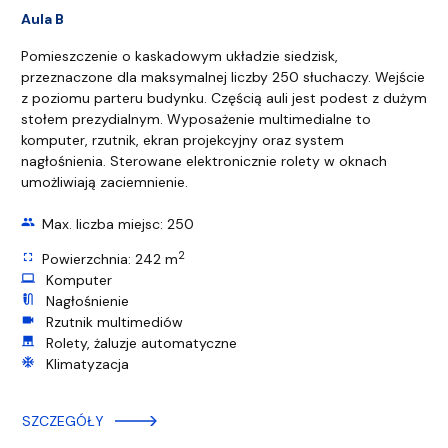
Aula B
Pomieszczenie o kaskadowym układzie siedzisk,
przeznaczone dla maksymalnej liczby 250 słuchaczy. Wejście
z poziomu parteru budynku. Częścią auli jest podest z dużym
stołem prezydialnym. Wyposażenie multimedialne to
komputer, rzutnik, ekran projekcyjny oraz system
nagłośnienia. Sterowane elektronicznie rolety w oknach
umożliwiają zaciemnienie.
group
Max. liczba miejsc: 250
2
fullscreen
Powierzchnia: 242 m
computer
Komputer
mic_external_on
Nagłośnienie
videocam
Rzutnik multimediów
roller_shades
Rolety, żaluzje automatyczne
ac_unit
Klimatyzacja
SZCZEGÓŁY