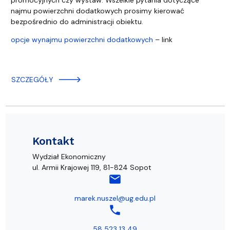
promocyjnych czy wystaw. Wszelkie pytania dotyczące
najmu powierzchni dodatkowych prosimy kierować
bezpośrednio do administracji obiektu.
opcje wynajmu powierzchni dodatkowych
– link
SZCZEGÓŁY
Kontakt
Wydział Ekonomiczny
ul. Armii Krajowej 119, 81-824 Sopot
mail
marek.nuszel@ug.edu.pl
phone
58 523 13 49