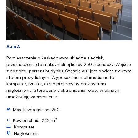
Aula A
Pomieszczenie o kaskadowym układzie siedzisk,
przeznaczone dla maksymalnej liczby 250 słuchaczy. Wejście
z poziomu parteru budynku. Częścią auli jest podest z dużym
stołem prezydialnym. Wyposażenie multimedialne to
komputer, rzutnik, ekran projekcyjny oraz system
nagłośnienia. Sterowane elektronicznie rolety w oknach
umożliwiają zaciemnienie.
group
Max. liczba miejsc: 250
2
fullscreen
Powierzchnia: 242 m
computer
Komputer
mic_external_on
Nagłośnienie