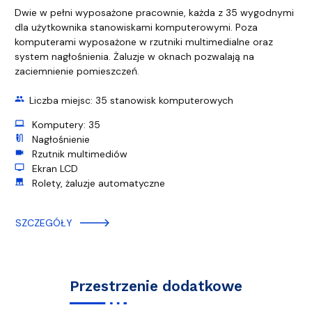
Dwie w pełni wyposażone pracownie, każda z 35 wygodnymi
dla użytkownika stanowiskami komputerowymi. Poza
komputerami wyposażone w rzutniki multimedialne oraz
system nagłośnienia. Żaluzje w oknach pozwalają na
zaciemnienie pomieszczeń.
group
Liczba miejsc: 35 stanowisk komputerowych
computer
Komputery: 35
mic_external_on
Nagłośnienie
videocam
Rzutnik multimediów
tv
Ekran LCD
roller_shades
Rolety, żaluzje automatyczne
SZCZEGÓŁY
Przestrzenie dodatkowe