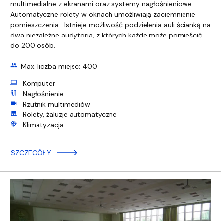
multimedialne z ekranami oraz systemy nagłośnieniowe.
Automatyczne rolety w oknach umożliwiają zaciemnienie
pomieszczenia. Istnieje możliwość podzielenia auli ścianką na
dwa niezależne audytoria, z których każde może pomieścić
do 200 osób.
group
Max. liczba miejsc: 400
computer
Komputer
mic_external_on
Nagłośnienie
videocam
Rzutnik multimediów
roller_shades
Rolety, żaluzje automatyczne
ac_unit
Klimatyzacja
SZCZEGÓŁY