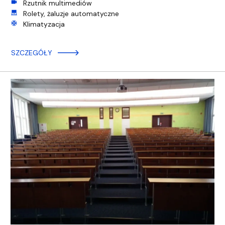
videocam
Rzutnik multimediów
roller_shades
Rolety, żaluzje automatyczne
ac_unit
Klimatyzacja
SZCZEGÓŁY