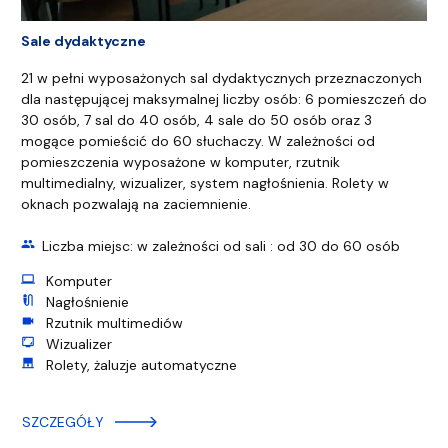
Sale dydaktyczne
21 w pełni wyposażonych sal dydaktycznych przeznaczonych
dla następującej maksymalnej liczby osób: 6 pomieszczeń do
30 osób, 7 sal do 40 osób, 4 sale do 50 osób oraz 3
mogące pomieścić do 60 słuchaczy. W zależności od
pomieszczenia wyposażone w komputer, rzutnik
multimedialny, wizualizer, system nagłośnienia. Rolety w
oknach pozwalają na zaciemnienie.
group
Liczba miejsc: w zależności od sali : od 30 do 60 osób
computer
Komputer
mic_external_on
Nagłośnienie
videocam
Rzutnik multimediów
screenshot_monitor
Wizualizer
roller_shades
Rolety, żaluzje automatyczne
SZCZEGÓŁY