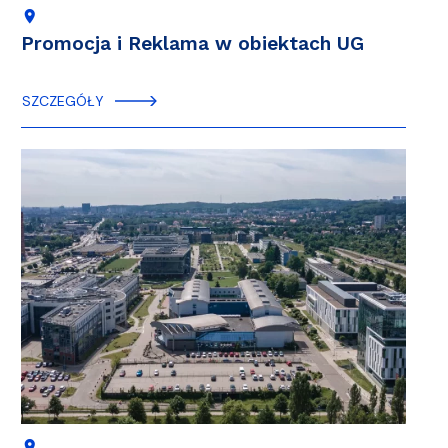
location_on
Promocja i Reklama w obiektach UG
SZCZEGÓŁY
location_on