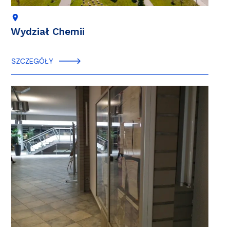
location_on
Wydział Chemii
SZCZEGÓŁY