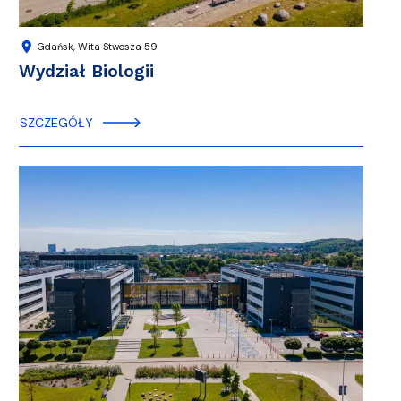
location_on
Gdańsk, Wita Stwosza 59
Wydział Biologii
SZCZEGÓŁY