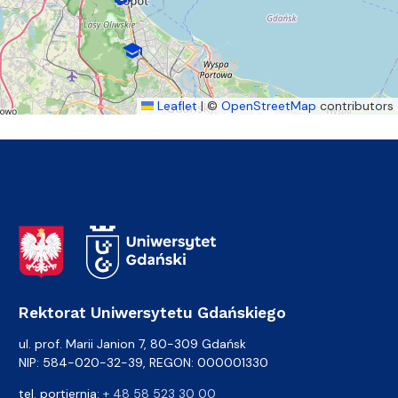
school
Leaflet
|
©
OpenStreetMap
contributors
Adres Rektoratu
Rektorat Uniwersytetu Gdańskiego
ul. prof. Marii Janion 7, 80-309 Gdańsk
NIP: 584-020-32-39, REGON: 000001330
tel. portiernia:
+ 48 58 523 30 00