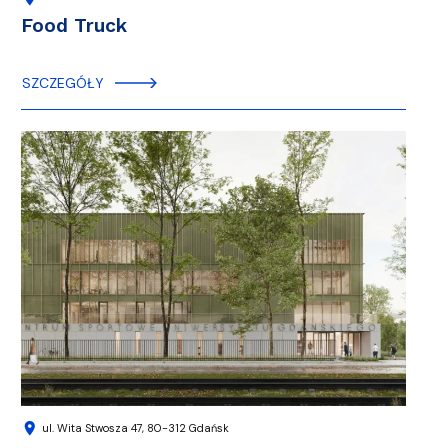
Food Truck
SZCZEGÓŁY
location_on
ul. Wita Stwosza 47, 80-312 Gdańsk