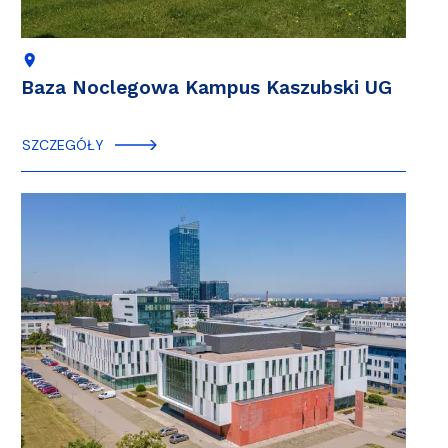
location_on
Baza Noclegowa Kampus Kaszubski UG
SZCZEGÓŁY