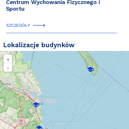
Centrum Wychowania Fizycznego i
Sportu
SZCZEGÓŁY
Lokalizacje budynków
+
−
school
school
school