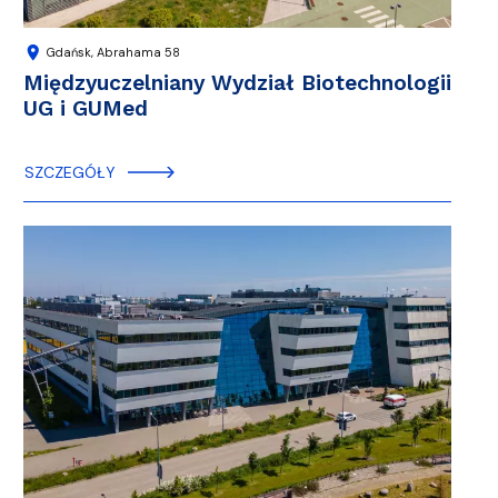
location_on
Gdańsk, Abrahama 58
Międzyuczelniany Wydział Biotechnologii
UG i GUMed
SZCZEGÓŁY