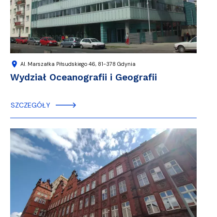
location_on
Al. Marszałka Piłsudskiego 46, 81-378 Gdynia
Wydział Oceanografii i Geografii
SZCZEGÓŁY