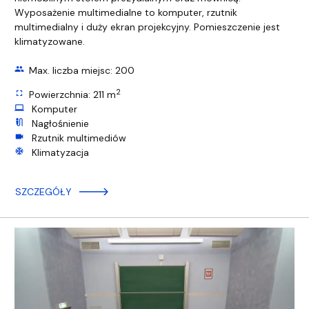
Wyposażenie multimedialne to komputer, rzutnik
multimedialny i duży ekran projekcyjny. Pomieszczenie jest
klimatyzowane.
group
Max. liczba miejsc: 200
2
fullscreen
Powierzchnia: 211 m
computer
Komputer
mic_external_on
Nagłośnienie
videocam
Rzutnik multimediów
ac_unit
Klimatyzacja
SZCZEGÓŁY