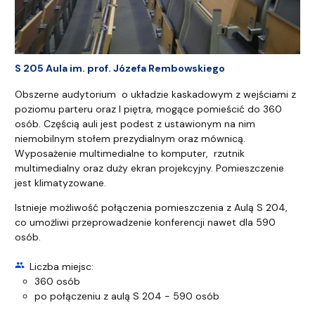
S 205 Aula im. prof. Józefa Rembowskiego
Obszerne audytorium o układzie kaskadowym z wejściami z
poziomu parteru oraz I piętra, mogące pomieścić do 360
osób. Częścią auli jest podest z ustawionym na nim
niemobilnym stołem prezydialnym oraz mównicą.
Wyposażenie multimedialne to komputer, rzutnik
multimedialny oraz duży ekran projekcyjny. Pomieszczenie
jest klimatyzowane.
Istnieje możliwość połączenia pomieszczenia z Aulą S 204,
co umożliwi przeprowadzenie konferencji nawet dla 590
osób.
group
Liczba miejsc:
360 osób
po połączeniu z aulą S 204 - 590 osób