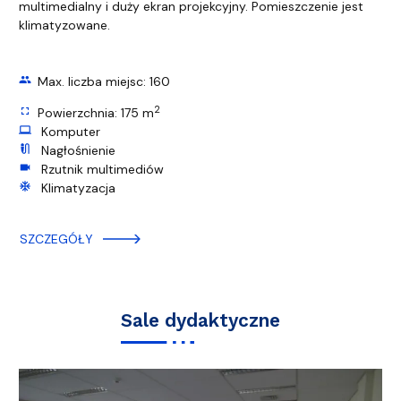
multimedialny i duży ekran projekcyjny. Pomieszczenie jest
klimatyzowane.
group
Max. liczba miejsc: 160
2
fullscreen
Powierzchnia: 175 m
computer
Komputer
mic_external_on
Nagłośnienie
videocam
Rzutnik multimediów
ac_unit
Klimatyzacja
SZCZEGÓŁY
Sale dydaktyczne