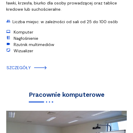
ławki, krzesła, biurko dla osoby prowadzącej oraz tablice
kredowe lub suchościeralne.
group
Liczba miejsc: w zależności od sali od 25 do 100 osób
computer
Komputer
mic_external_on
Nagłośnienie
videocam
Rzutnik multimediów
screenshot_monitor
Wizualizer
SZCZEGÓŁY
Pracownie komputerowe