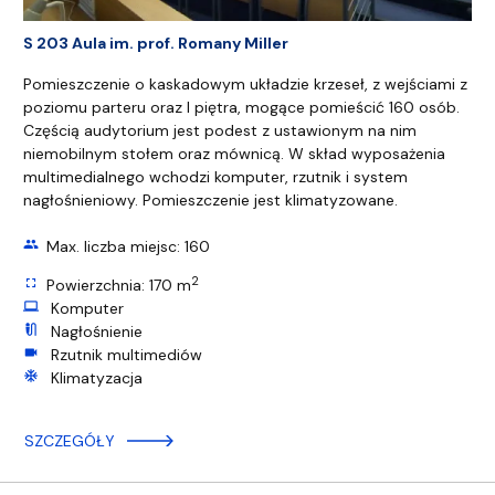
S 203 Aula im. prof. Romany Miller
Pomieszczenie o kaskadowym układzie krzeseł, z wejściami z
poziomu parteru oraz I piętra, mogące pomieścić 160 osób.
Częścią audytorium jest podest z ustawionym na nim
niemobilnym stołem oraz mównicą. W skład wyposażenia
multimedialnego wchodzi komputer, rzutnik i system
nagłośnieniowy. Pomieszczenie jest klimatyzowane.
group
Max. liczba miejsc: 160
2
fullscreen
Powierzchnia: 170 m
computer
Komputer
mic_external_on
Nagłośnienie
videocam
Rzutnik multimediów
ac_unit
Klimatyzacja
SZCZEGÓŁY