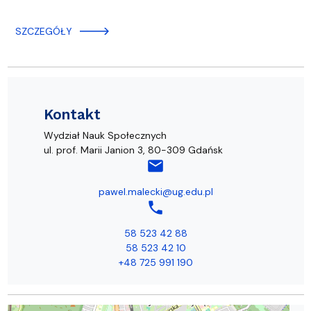
SZCZEGÓŁY
Kontakt
Wydział Nauk Społecznych
ul. prof. Marii Janion 3, 80-309 Gdańsk
mail
pawel.malecki@ug.edu.pl
phone
58 523 42 88
58 523 42 10
+48 725 991 190