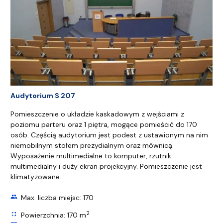
Audytorium S 207
Pomieszczenie o układzie kaskadowym z wejściami z
poziomu parteru oraz 1 piętra, mogące pomieścić do 170
osób. Częścią audytorium jest podest z ustawionym na nim
niemobilnym stołem prezydialnym oraz mównicą.
Wyposażenie multimedialne to komputer, rzutnik
multimedialny i duży ekran projekcyjny. Pomieszczenie jest
klimatyzowane.
group
Max. liczba miejsc: 170
2
fullscreen
Powierzchnia: 170 m