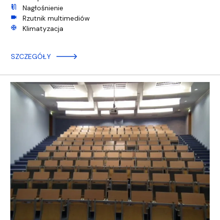
mic_external_on
Nagłośnienie
videocam
Rzutnik multimediów
ac_unit
Klimatyzacja
SZCZEGÓŁY