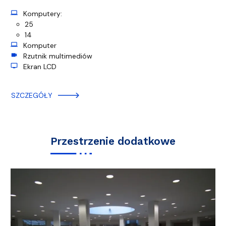
computer
Komputery:
25
14
computer
Komputer
videocam
Rzutnik multimediów
tv
Ekran LCD
SZCZEGÓŁY
Przestrzenie dodatkowe