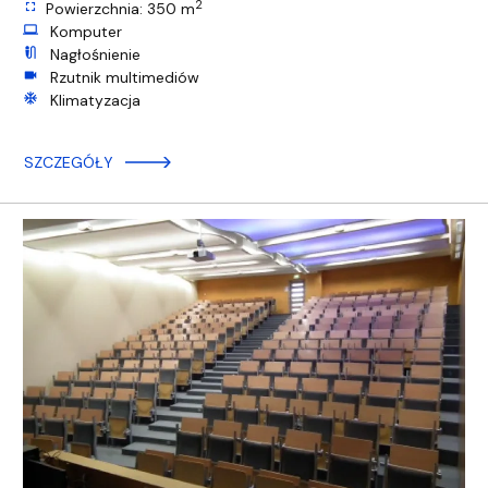
2
fullscreen
Powierzchnia: 350 m
computer
Komputer
mic_external_on
Nagłośnienie
videocam
Rzutnik multimediów
ac_unit
Klimatyzacja
SZCZEGÓŁY