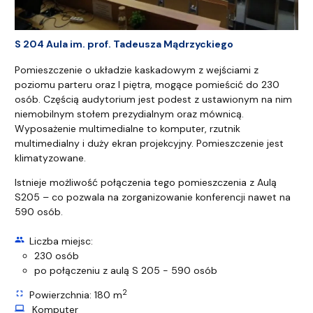
S 204 Aula im. prof. Tadeusza Mądrzyckiego
Pomieszczenie o układzie kaskadowym z wejściami z
poziomu parteru oraz I piętra, mogące pomieścić do 230
osób. Częścią audytorium jest podest z ustawionym na nim
niemobilnym stołem prezydialnym oraz mównicą.
Wyposażenie multimedialne to komputer, rzutnik
multimedialny i duży ekran projekcyjny. Pomieszczenie jest
klimatyzowane.
Istnieje możliwość połączenia tego pomieszczenia z Aulą
S205 – co pozwala na zorganizowanie konferencji nawet na
590 osób.
group
Liczba miejsc:
230 osób
po połączeniu z aulą S 205 - 590 osób
2
fullscreen
Powierzchnia: 180 m
computer
Komputer