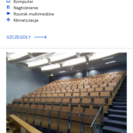
computer
Komputer
mic_external_on
Nagłośnienie
videocam
Rzutnik multimediów
ac_unit
Klimatyzacja
SZCZEGÓŁY