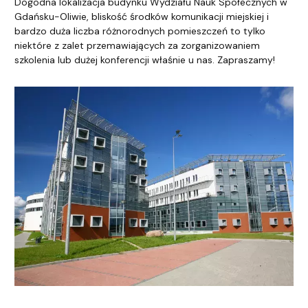
Tekst uzupełniający
Dogodna lokalizacja budynku Wydziału Nauk Społecznych w
Gdańsku-Oliwie, bliskość środków komunikacji miejskiej i
bardzo duża liczba różnorodnych pomieszczeń to tylko
niektóre z zalet przemawiających za zorganizowaniem
szkolenia lub dużej konferencji właśnie u nas. Zapraszamy!