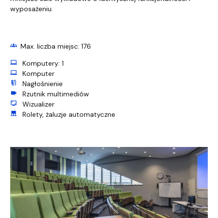
wyposażeniu.
groups
Max. liczba miejsc: 176
computer
Komputery: 1
computer
Komputer
mic_external_on
Nagłośnienie
videocam
Rzutnik multimediów
screenshot_monitor
Wizualizer
roller_shades
Rolety, żaluzje automatyczne