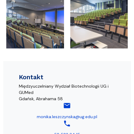
Kontakt
Międzyuczelniany Wydział Biotechnologii UG i
GUMed
Gdańsk, Abrahama 58
mail
monika.leszczynska@ug.edu.pl
phone