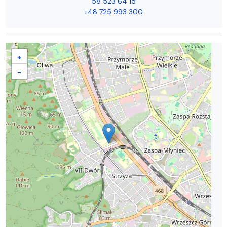
58 523 64 15
+48 725 993 300
+
−