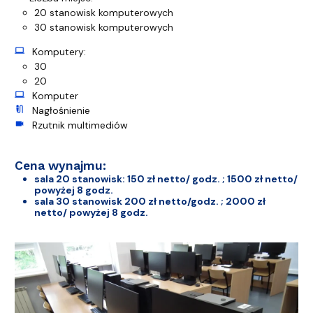
20 stanowisk komputerowych
30 stanowisk komputerowych
computer
Komputery:
30
20
computer
Komputer
mic_external_on
Nagłośnienie
videocam
Rzutnik multimediów
Cena wynajmu:
sala 20 stanowisk: 150 zł netto/ godz. ; 1500 zł netto/
powyżej 8 godz.
sala 30 stanowisk 200 zł netto/godz. ; 2000 zł
netto/ powyżej 8 godz.