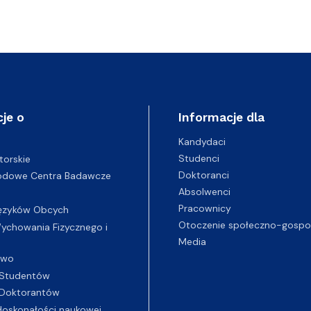
je o
Informacje dla
Kandydaci
Studenci
torskie
Doktoranci
odowe Centra Badawcze
Absolwenci
Pracownicy
ęzyków Obcych
Otoczenie społeczno-gospo
chowania Fizycznego i
Media
two
Studentów
Doktorantów
oskonałości naukowej