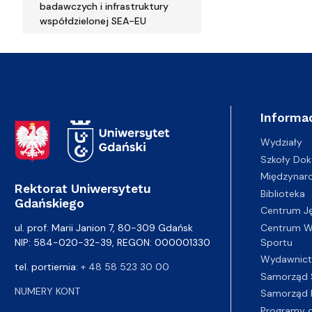
badawczych i infrastruktury
współdzielonej SEA-EU
Informac
Adres Rektoratu
Wydziały
Szkoły Dok
Międzynar
Rektorat Uniwersytetu
Biblioteka
Gdańskiego
Centrum J
Centrum Wy
ul. prof. Marii Janion 7, 80-309 Gdańsk
Sportu
NIP: 584-020-32-39, REGON: 000001330
Wydawnic
tel. portiernia:
+ 48 58 523 30 00
Samorząd 
NUMERY KONT
Samorząd 
Programy d