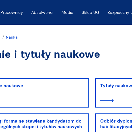
Pracownicy
Absolwenci
Media
Sklep UG
Bezpieczny 
a
Nauka
ie i tytuły naukowe
ie naukowe
Tytuły nauko
i formalne stawiane kandydatom do
Odbiór dyplom
ególnych stopni i tytułów naukowych
habilitacyjnyc