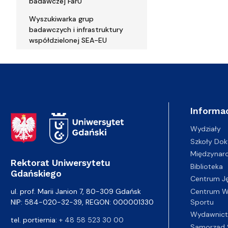
badawczej FarU
Wyszukiwarka grup
badawczych i infrastruktury
współdzielonej SEA-EU
Informac
Adres Rektoratu
Wydziały
Szkoły Dok
Międzynar
Rektorat Uniwersytetu
Biblioteka
Gdańskiego
Centrum J
Centrum Wy
ul. prof. Marii Janion 7, 80-309 Gdańsk
Sportu
NIP: 584-020-32-39, REGON: 000001330
Wydawnic
tel. portiernia:
+ 48 58 523 30 00
Samorząd 