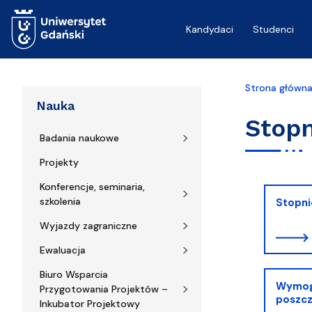
Przejdź do treści
Kandydaci
Studenci
Strona główn
Nauka
Stopn
Badania naukowe
Projekty
Konferencje, seminaria,
szkolenia
Stopn
Wyjazdy zagraniczne
Ewaluacja
Biuro Wsparcia
Wymog
Przygotowania Projektów –
poszcz
Inkubator Projektowy