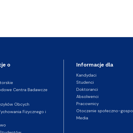
je o
Informacje dla
Kandydaci
Studenci
torskie
Doktoranci
odowe Centra Badawcze
Absolwenci
Pracownicy
ęzyków Obcych
Otoczenie społeczno-gospo
chowania Fizycznego i
Media
two
Studentów