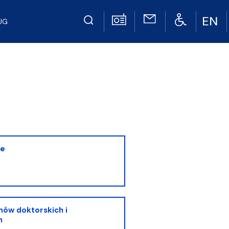
UG
we
ów doktorskich i
h