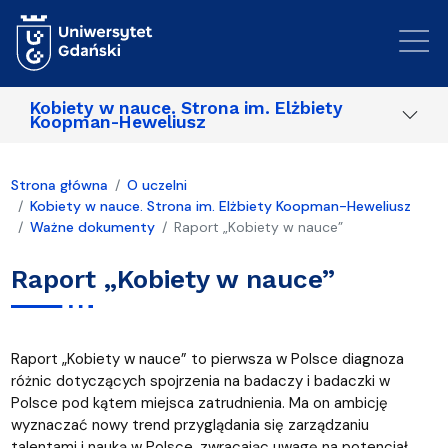
Przejdź do treści
Kobiety w nauce. Strona im. Elżbiety
Koopman-Heweliusz
Strona główna
O uczelni
Kobiety w nauce. Strona im. Elżbiety Koopman-Heweliusz
Ważne dokumenty
Raport „Kobiety w nauce”
Raport „Kobiety w nauce”
Raport „Kobiety w nauce” to pierwsza w Polsce diagnoza
różnic dotyczących spojrzenia na badaczy i badaczki w
Polsce pod kątem miejsca zatrudnienia. Ma on ambicję
wyznaczać nowy trend przyglądania się zarządzaniu
talentami i nauką w Polsce, zwracając uwagę na potencjał