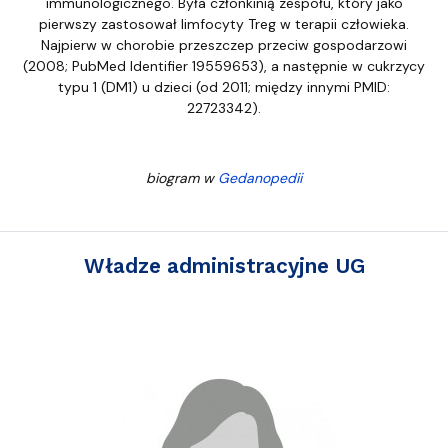
immunologicznego. Była członkinią zespołu, który jako
pierwszy zastosował limfocyty Treg w terapii człowieka.
Najpierw w chorobie przeszczep przeciw gospodarzowi
(2008; PubMed Identifier 19559653), a następnie w cukrzycy
typu 1 (DM1) u dzieci (od 2011; między innymi PMID:
22723342).
biogram w
Gedanopedii
Władze administracyjne UG