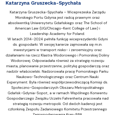
Katarzyna Gruszecka-Spychała
Katarzyna Gruszecka-Spychała – Wiceprezeska Zarządu
Morskiego Portu Gdynia jest radcą prawnym oraz
absolwentką Uniwersytetu Gdańskiego oraz The School of
American Law (UG/Chicago-Kent College of Law) i
Leadership Academy for Poland.
W latach 2014-2024 pełniła funkcję wiceprezydentki Gdyni
ds. gospodarki. W swojej karierze zajmowała się m.in.
inwestycjami w transport nisko- i zeroemisyjny oraz
działaniami na rzecz Klastra Wodorowego i Pomorskiej Doliny
Wodorowej. Odpowiadała również za strategię rozwoju
miasta, planowanie przestrzenne, politykę gospodarczą oraz
nadzór właścicielski. Nadzorowała pracę Pomorskiego Parku
Naukowo-Technologicznego oraz Centrum Nauki
Experyment. Była również współprzewodniczącą Komisji ds.
Społeczno-Gospodarczych Obszaru Metropolitalnego
Gdańsk-Gdynia-Sopot, a w ramach Wspólnego Konwentu
Gospodarczego Związku Uczelni Fahrenheita pracowała nad
strategią rozwoju metropolii. Od dwóch kadencji jest
członkinią Zespołu Zadaniowego Komitetu Przestrzennego
Zagospodarowania Kraju PAN.