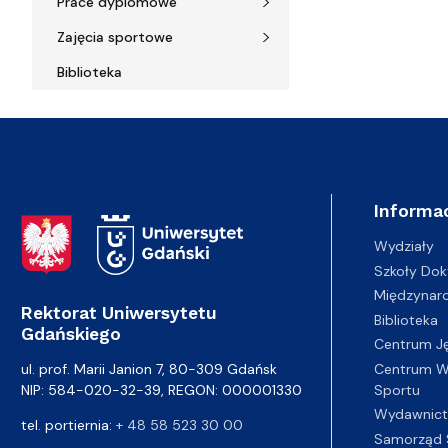
Prace dyplomowe
Zajęcia sportowe
Biblioteka
Informac
Adres Rektoratu
Wydziały
Szkoły Dok
Międzynar
Rektorat Uniwersytetu
Biblioteka
Gdańskiego
Centrum J
Centrum Wy
ul. prof. Marii Janion 7, 80-309 Gdańsk
Sportu
NIP: 584-020-32-39, REGON: 000001330
Wydawnic
tel. portiernia:
+ 48 58 523 30 00
Samorząd 