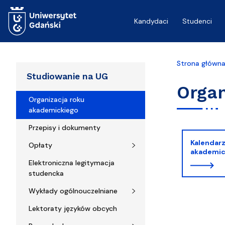
Przejdź do treści
Kandydaci
Studenci
Strona główn
Studiowanie na UG
Organ
Organizacja roku
akademickiego
Przepisy i dokumenty
Kalendarz
Opłaty
akademic
Elektroniczna legitymacja
studencka
Wykłady ogólnouczelniane
Lektoraty języków obcych