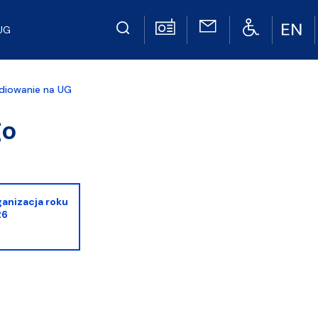
UG
diowanie na UG
go
ganizacja roku
26