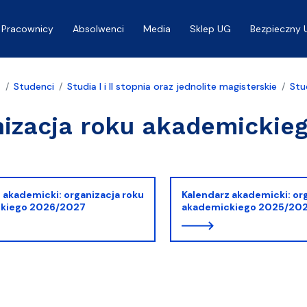
Pracownicy
Absolwenci
Media
Sklep UG
Bezpieczny 
a
Studenci
Studia I i II stopnia oraz jednolite magisterskie
Stu
izacja roku akademickie
 akademicki: organizacja roku
Kalendarz akademicki: or
kiego 2026/2027
akademickiego 2025/20