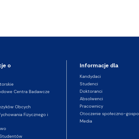
je o
Informacje dla
Kandydaci
Studenci
torskie
Doktoranci
odowe Centra Badawcze
Absolwenci
Pracownicy
ęzyków Obcych
Otoczenie społeczno-gospo
chowania Fizycznego i
Media
two
Studentów